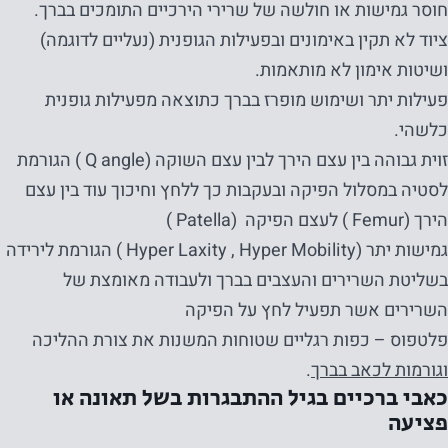
חוסר גמישות או חולשה של שרירי הירכיים התומכים בברך.
ציוד לא תקין באימונים ובפעילות הגופנית (נעליים לדוגמה)
ושיטות אימון לא מותאמות.
פעילות יתר ושימוש מופרז בברך כתוצאה מפעילות גופנית
כלשהי.
זוית גבוהה בין עצם הירך לבין עצם השוקה (Q angle ) הגורמת
לסטיה במסלול הפיקה ובעקבות כך ללחץ וחיכוך עוד בין עצם
הירך (Femur ) לעצם הפיקה (Patella )
גמישות יתר (Hyper Laxity , Hyper Mobility ) הגורמת לירידה
בשליטת השרירים והעצבים בברך ולעבודה מאומצת של
השרירים אשר תפעיל לחץ על הפיקה
פלטפוס – כפות רגליים שטוחות המשנות את צורת ההליכה
וגורמות לכאב בברך
.
כאבי ברכיים בגיל ההתבגרות בשל תאונה או
פציעה