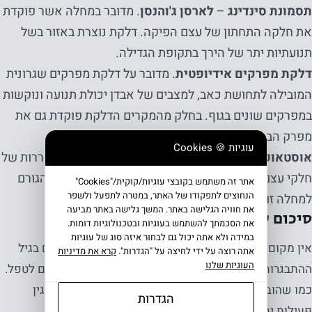
תסמונת סינדינג
–
לארסן ג'והנסן
. מדובר במחלה אשר פוקדת
את חלקה התחתון של עצם הפיקה. דלקת נוצרת באזור בשל
תנועתיות יתר של הירך בתקופת הגדילה.
דלקת מפרקים אידיופטית
. מדובר על דלקת מפרקים שגרונית
המובילה לתחושת כאב, למצבים של אבדן יכולת תנועה ונוקשות
במפרקים שונים בגוף. בחלק מהמקרים הדלקת פוקדת גם את
מפרק הברך.
עוגיות 🍪 Cookies
אוסטאוכודריטיס דיסקנס
. מחלה המאופיינת בהתשחררות של
חלקי עצם וסחוס אל חלל המפרק עצמו. במקרים רבים הגורם
אתר זה משתמש בקובצי עוגיות/קוּקִית/"Cookies"
הנחוצים לתפקודו של האתר, במטרה לתפעל ולשפר
למחלה זו נובע מפעילות גופנית מאומצת.
את חוויה הגלישה באתר. המשך גלישה באתר מביעה
סיכום להורים שבינינו
את הסכמתך להשתמש בעוגיות ובטכנולוגיות דומות.
במידה ולא אתה יכול גם לבחור איזה סוג של עוגיות
אין מקום ללחץ וחרדה. כאבי ברכיים בגדילה, כאבי ברכיים בגיל
אתה רוצה על ידי לחיצה על "הגדרות".
קרא את מדיניות
העוגיות שלנו
ההתבגרות הן חלק בלתי נפרד מהנושאים בהם אנו נדרשים לטפל.
כמו שהובהר, במרבית המקרים מדובר בתופעה שנגרמה בגין
הגדרות
פעילות יתר של ילדיכם או ילדתכם.