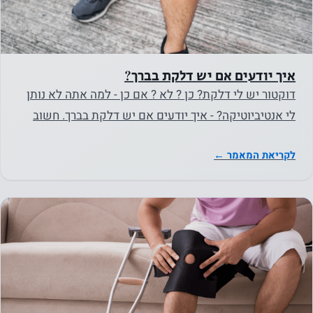
על מנת שנוכל
לשפר את
הפונקציונליות
והמבנה של
איך יודעים אם יש דלקת בברך?
האתר, על
דוקטור יש לי דלקת? כן ? לא ? אם כן - למה אתה לא נותן
בסיס אופן
לי אנטיביוטיקה? - איך יודעים אם יש דלקת בברך. חשוב
השימוש
להבהיר ,…
באתר.
לקריאת המאמר ←
חווית
המשתמש
על מנת
שהאתר
שלנו יתפקד
בצורה
הטובה