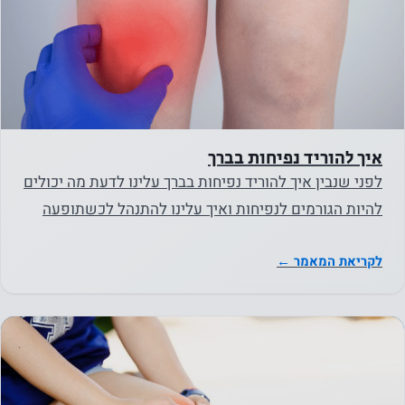
שלך
כשאתה
מבקר
באתר
שלנו, אתה
מגדיל את
איך להוריד נפיחות בברך
הסיכוי
לפני שנבין איך להוריד נפיחות בברך עלינו לדעת מה יכולים
לראות
להיות הגורמים לנפיחות ואיך עלינו להתנהל לכשתופעה
תוכן
שכזו פוקדת…
והצעות
לקריאת המאמר ←
מותאמים
אישית