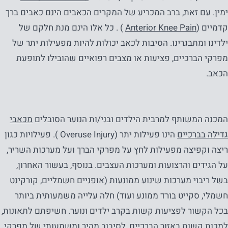
ימין. עם זאת, ברב המכריע של המקרים הכאבים הינם כאבים ברך
קדמיים (
Anterior Knee Pain
) . כל אלו הינם מנת חלקם של
ילדינו ומתבגרינו. הסיבות לכאב יכולות להיות מפעילות יתר של
מפרקי הברכיים, פציעות או מצבים רפואיים שהובילו לתופעת
הכאב.
המכנה המשותף למרבית הילדים ובני/ות הנוער הסובלים
מכאבי
גדילה בברכיים
הינו פעילות יתר (Overuse Injury ). פעילויות כגון
ריצה וקפיצה מפעילות לחץ על מפרקי הברך ועל מערכות השריר,
על הגידים והרצועות ומערכות העצבים. בנוסף, בעשור האחרון,
בשל ריבוי מערכות שינוע ממונעות (אופניים חשמליים, קורקינט
חשמלי, סקייט בורד ממונע ועוד) חלה עלייה משמעותית ביותר
בכל הקשור לפציעות קשות בקרב ילדים ונוער. חשיפתם לתאונות,
למכות קשות באזור הברכיים, לסיבוב מהיר ומשמעותי של מפרקי