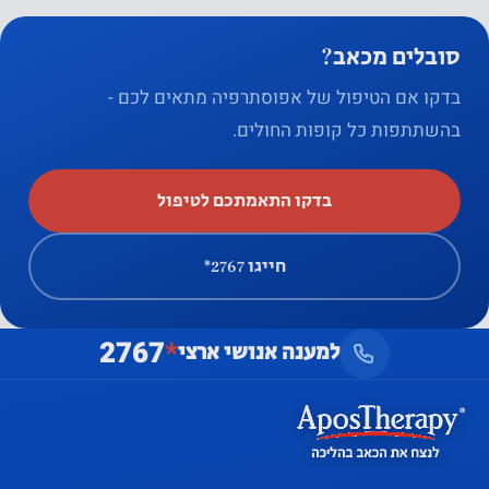
סובלים מכאב?
בדקו אם הטיפול של אפוסתרפיה מתאים לכם -
בהשתתפות כל קופות החולים.
בדקו התאמתכם לטיפול
חייגו ‎*2767
2767
*
למענה אנושי ארצי
שלום 👋 יש שאלה? אני כאן
×
לעזור