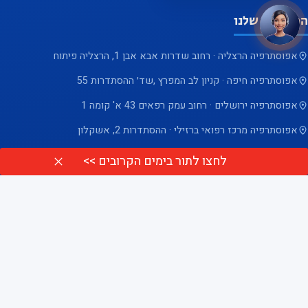
המרכזים שלנו
אפוסתרפיה הרצליה · רחוב שדרות אבא אבן 1, הרצליה פיתוח
אפוסתרפיה חיפה · קניון לב המפרץ ,שד׳ ההסתדרות 55
אפוסתרפיה ירושלים · רחוב עמק רפאים 43 א' קומה 1
אפוסתרפיה מרכז רפואי ברזילי · ההסתדרות 2, אשקלון
אפוסתרפיה ראשון לציון · ראשון לציון לזרוב 33, קומה 1
לחצו לתור בימים הקרובים >>
הבהרה משפטית:
תוצאות הטיפול עשויות להשתנות ממטופל למטופל. נדרשת הקפדה על
תכנית הטיפול והוראות השימוש במערכת אפוס בהתאם להנחיות המטפל. אין באמור באתר
זה בכדי להניא מטיפולים אחרים או מהתערבות כירורגית שהומלצה. אנו מעודדים לבקש
את עצתו של הרופא המטפל או מומחה רפואי אחר בכל שאלה שיש לגבי מצבך הרפואי. אין
להתעלם…
קראו את ההבהרה המלאה ←