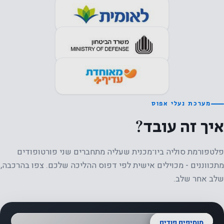
מערכת נעלי אפוס
איך זה עובד?
פלטפורמת סוליה ביו־מכנית שעליה מתחברים שני פורטופודים
מתכווננים - מכוילים אישית לפי דפוס ההליכה שלכם. צפו בהרכבה,
שלב אחר שלב.
STAGE 04
/ 04
השהיית הדגמה
הנעל מוכנה