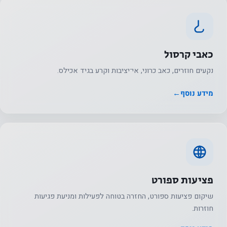
על מנת שנוכל
לשפר את
הפונקציונליות
והמבנה של
כאבי קרסול
האתר, על
נקעים חוזרים, כאב כרוני, אי־יציבות וקרע בגיד אכילס.
בסיס אופן
השימוש
מידע נוסף
←
באתר.
חווית
המשתמש
על מנת
פציעות ספורט
שהאתר
שלנו יתפקד
שיקום פציעות ספורט, החזרה בטוחה לפעילות ומניעת פגיעות
בצורה
חוזרות.
הטובה ביותר