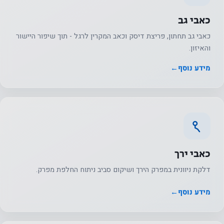
כאבי גב
כאבי גב תחתון, פריצת דיסק וכאב המקרין לרגל - תוך שיפור היישור
והאיזון.
מידע נוסף
←
נחוץ
עוגיות אלו
אינן
אופציונליות.
הם נחוצים
כאבי ירך
כדי שהאתר
דלקת ניוונית במפרק הירך ושיקום סביב ניתוח החלפת מפרק.
יפעל.
מידע נוסף
←
סטטיסטיקה