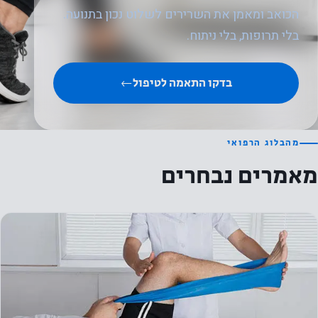
הכואב ומאמן את השרירים לשלוט נכון בתנועה.
כשאתה
מבקר
בלי תרופות, בלי ניתוח.
באתר
שלנו, אתה
בדקו התאמה לטיפול
←
מגדיל את
הסיכוי
לראות
מהבלוג הרפואי
תוכן
מאמרים נבחרים
והצעות
מותאמים
אישית