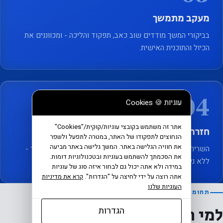
מעקב מתמשך
בביקורי המשך מודדים שוב כאב, תפקוד והליכה - ומכווננים את
הכיול והתוכנית האישית.
04
עוגיות 🍪 Cookies
אתר זה משתמש בקובצי עוגיות/קוּקִית/"Cookies"
חזרה לעצמכם
הנחוצים לתפקודו של האתר, במטרה לתפעל ולשפר
את חוויה הגלישה באתר. המשך גלישה באתר מביעה
השרירים מתואמים ושולטים נכון בתנועה. הכאב נשאר מאחור -
את הסכמתך להשתמש בעוגיות ובטכנולוגיות דומות.
ללא ניתוח.
במידה ולא אתה יכול גם לבחור איזה סוג של עוגיות
אתה רוצה על ידי לחיצה על "הגדרות".
קרא את מדיניות
העוגיות שלנו
תחומי טיפול
למי השיטה עוזרת
הגדרות