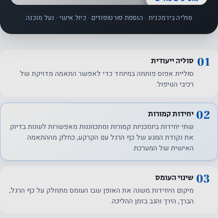
סוליה ביו־מכנית · הוספת פורטופודים · כיול אישי · נעל מוכנה
01
סוליה ייעודית
סוליית אפוס פותחה במיוחד כדי לאפשר התאמה מדויקת של
רכיבי הטיפול.
02
יחידות קמורות
שתי יחידות ביומכניות קמורות ומתכווננות מאפשרות לשנות בדיוק
את נקודת המגע של כף הרגל עם הקרקע, כחלק מההתאמה
האישית של המערכת.
03
שינוי העומס
מיקום היחידות משנה את האופן שבו העומס מתחלק על כף הרגל,
הברך, הירך והגב בזמן ההליכה.