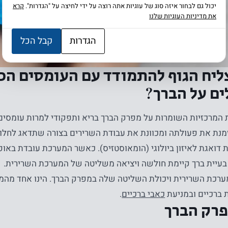
יכול גם לבחור איזה סוג של עוגיות אתה רוצה על ידי לחיצה על "הגדרות".
קרא
את מדיניות העוגיות שלנו
הגדרות
קבל הכל
ליח הגוף להתמודד עם העומסים הכ
ם על הברך?
המרכזיות השומרות על מפרק הברך בריא ותפקודי למרות עומסים
מנת את פעולתה ומכוונת את עבודת השרירים בצורה שתדאג לחלוק
דואגת לאיזון ביולוגי (הומאוסטזיס). כאשר המערכת עובדת באופן
 בעיית ברך קיימת חולשה ויציאה משליטה של המערכת השרירית.
רכת השרירית ויכולת השליטה שלה במפרק הברך. הינו אחד מהמר
 ברכיים ובמניעת
כאבי ברכיים
.
רק הברך