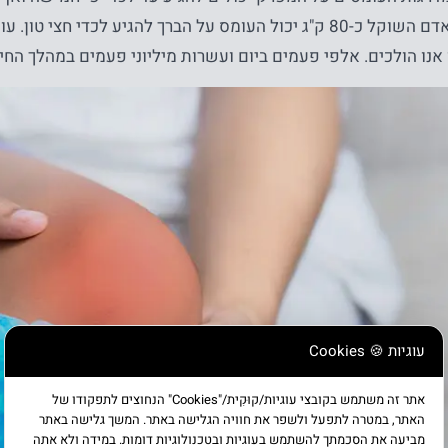
לדוגמה, אצל אדם השוקל כ-80 ק"ג יכול העומס על הברך להגיע לכדי ח
אנו הולכים. אלפי פעמים ביום ועשרות מיליוני פעמים במהלך החיי
עוגיות 🍪 Cookies
אתר זה משתמש בקובצי עוגיות/קוּקִית/"Cookies" הנחוצים לתפקודו של
האתר, במטרה לתפעל ולשפר את חוויה הגלישה באתר. המשך גלישה באתר
מביעה את הסכמתך להשתמש בעוגיות ובטכנולוגיות דומות. במידה ולא אתה