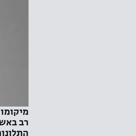
מיקומו 
רב באשר
התלונות