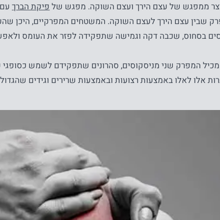
צר ממפגש של עצם הירך ועצם השוקה. מפגש של
פיקת הברך
עם 
רק שבין עצם הירך לעצם השוקה. המשטחים המפרקיים, היכן שהעצ
כוסים בסחוס, שכבה דקה וגמישה שתפקידה לפזר את העומס ולאפשר
מכיל המפרק שני מניסקוסים, סהרונים שתפקידם לשמש כסופגי עו
ות אלו לאלו באמצעות רצועות ובאמצעות שרירים וגידים שהגדול 
נחוץ
עוגיות אלו
אינן
אופציונליות.
הם נחוצים
כדי שהאתר