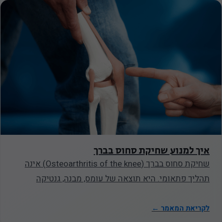
נחוץ
איך למנוע שחיקת סחוס בברך
עוגיות אלו
שחיקת סחוס בברך (Osteoarthritis of the knee) אינה
אינן
תהליך פתאומי. היא תוצאה של עומס, מבנה, גנטיקה
אופציונליות.
והרגלים. עבור…
הם נחוצים
לקריאת המאמר ←
כדי שהאתר