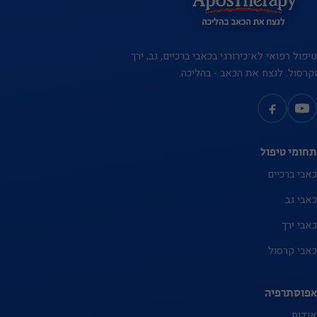
בתחומי
העניין
וההתנהגות
טיפול רפואי לא־כירורגי בכאבי ברכיים, גב, ירך
שלך
וקרסול. לנצח את הכאב - בהליכה.
כשאתה
מבקר
באתר
שלנו, אתה
תחומי טיפול
מגדיל את
כאבי ברכיים
הסיכוי
כאבי גב
לראות
תוכן
כאבי ירך
והצעות
כאבי קרסול
מותאמים
אישית
אפוסתרפיה
אודות