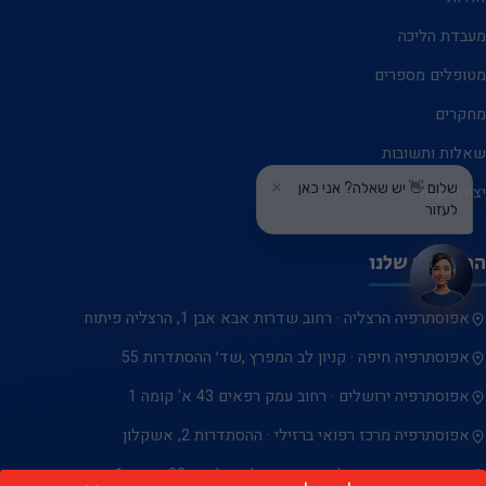
מעבדת הליכה
מטופלים מספרים
מחקרים
שאלות ותשובות
×
שלום 👋 יש שאלה? אני כאן
יצירת קשר
לעזור
המרכזים שלנו
אפוסתרפיה הרצליה · רחוב שדרות אבא אבן 1, הרצליה פיתוח
אפוסתרפיה חיפה · קניון לב המפרץ ,שד׳ ההסתדרות 55
אפוסתרפיה ירושלים · רחוב עמק רפאים 43 א' קומה 1
אפוסתרפיה מרכז רפואי ברזילי · ההסתדרות 2, אשקלון
אפוסתרפיה ראשון לציון · ראשון לציון לזרוב 33, קומה 1