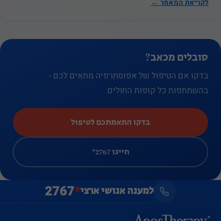
היא דלקת…
לקריאת המאמר ←
שהאתר
שלנו יתפקד
בצורה
הטובה ביותר
סובלים מכאב?
במהלך
ביקורך. אם
בדקו אם הטיפול של אפוסתרפיה מתאים לכם -
תסרב
בהשתתפות כל קופות החולים.
לעוגיות אלו,
פונקציונליות
בדקו התאמתכם לטיפול
מסוימת
תיעלם
חייגו ‎*2767
מהאתר.
2767
*
למענה אנושי ארצי
שיווק
על ידי
שיתוף