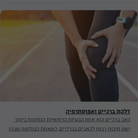
יפעל.
סטטיסטיקה
על מנת שנוכל
לשפר את
הפונקציונליות
והמבנה של
האתר, על
בסיס אופן
השימוש
באתר.
דלקת ברכיים ואפוסתרפיה
חווית
כאב ברכיים הוא אחת הבעיות הרפואיות הנפוצות ביותר.
המשתמש
ישנן סיבות רבות לכאבים בברכיים, כשאחת הבולטות שבהן
על מנת