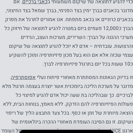
כדי להגיע לתוצאה של שיקום משמעותי ב
כאבי ברכיים
. אם
מדובר בכאבים בברך ימין בצד הפנימי, בברך שמאל בצד החיצוני,
בכאבים כרוניים או בכאב מתפתח. אנו אמורים לתרגל את מפרק
הברך כ12,000 פעמים ביום במטרה להגיע לתוצאה של חיזוק כל
מערכי ההגנה על הברך: השרירים, מערכות העצב, הגידים
והרצועות. עובדתית – אדם לא יוכל להגיע לתוצאה של שיקום
עצמי שכזה אלא אם הוא בעל מכון פיזיותרפיה ומוכן להשקיע
כ10 שעות בכל יום בתרגול פיזיותרפיה לברך.
זו בדיוק הגאונות המסתתרת מאחורי פיתוח נעלי
אפוסתרפיה
.
מדובר על מערכת הליכה ביומכנית אשר יוצרת בעצמה תרגול מלא
לברכיים. כך שבהליכה בת שעה יכול אדם להגיע למיצוי כל
פעולות הפיזיותרפיה להם הזדקק. ללא מאמץ, בנוחות הבית, ללא
הוצאה מיותרת של זמן או כסף. בכל צעד מתבצע הליך של ריפוי
ושיקום. זו גם הסיבה העומדת מאחורי ההכרה בינלאומית של
ארגון NICE העולמי שהכריז השנה על אפוסתרפיה כטיפול העומד