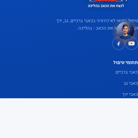
שלום 👋 יש שאלה? אני כאן
×
לעזור
טיפול רפואי לא־כירורגי בכאבי ברכיים, גב, ירך
וקרסול. לנצח את הכאב - בהליכה.
תחומי טיפול
כאבי ברכיים
כאבי גב
כאבי ירך
כאבי קרסול
אפוסתרפיה
אודות