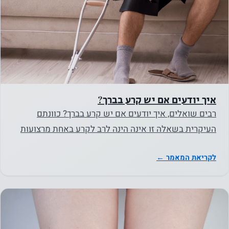
עוגיות אלו
אינן
אופציונליות.
הם נחוצים
כדי שהאתר
יפעל.
איך יודעים אם יש קרע בברך?
רבים שואלים, איך יודעים אם יש קרע בברך? כוונתם
סטטיסטיקה
העיקרית בשאלה זו אינה הינה לרב לקרע באחת מרצועות
על מנת שנוכל
הברך – קרע ברצועה…
לשפר את
לקריאת המאמר ←
הפונקציונליות
והמבנה של
האתר, על
בסיס אופן
השימוש