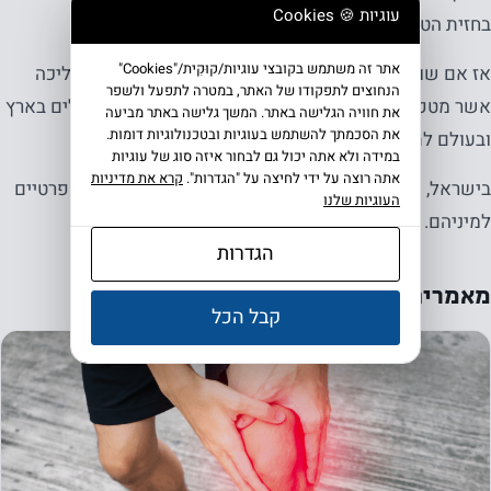
עוגיות 🍪 Cookies
בחזית הטיפולים המשמעותיים ביותר בתחום.
אתר זה משתמש בקובצי עוגיות/קוּקִית/"Cookies"
אז אם שואלים אתכם מה זה אפוסתרפיה זכרו. מערכת הליכה
הנחוצים לתפקודו של האתר, במטרה לתפעל ולשפר
אשר מטפלת בכאב, משקמת את המפרק ומחזירה מטופלים בארץ
את חוויה הגלישה באתר. המשך גלישה באתר מביעה
את הסכמתך להשתמש בעוגיות ובטכנולוגיות דומות.
ובעולם לתפקוד מלא, ללא כאב, בתקופת זמן קצרה.
במידה ולא אתה יכול גם לבחור איזה סוג של עוגיות
אתה רוצה על ידי לחיצה על "הגדרות".
קרא את מדיניות
בישראל, הטיפול מוכר ע"י כל קופות החולים והביטוחים הפרטיים
העוגיות שלנו
למיניהם.
הגדרות
מאמרים נוספים שעשויים לעניין אותך
קבל הכל