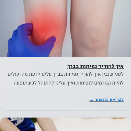
באתר.
חווית
המשתמש
על מנת
שהאתר
שלנו יתפקד
בצורה
איך להוריד נפיחות בברך
הטובה
לפני שנבין איך להוריד נפיחות בברך עלינו לדעת מה יכולים
ביותר
להיות הגורמים לנפיחות ואיך עלינו להתנהל לכשתופעה
במהלך
שכזו פוקדת…
ביקורך. אם
לקריאת המאמר ←
תסרב
לעוגיות אלו,
פונקציונליות
מסוימת