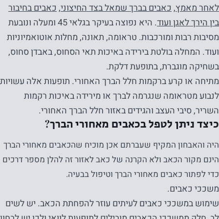
לאחר מאמץ
,
כאבים בברך שמאל בצד החיצוני
,
כאבים בחיבור
בין הירך לאגן
ועוד
. היא נפוצה בעיקר בגלאי 45 ומעלה ונובעת
מסיבות רבות ומורכבות. טראומה, תאונה, מחלות אוטואמיוניות
ועוד. המחלה בולטת בירידה באיכות תאי הסחוס, באבדן סחוס,
בשחיקה מוגברת, בתופעת דלקת.
מתיחה או קרע ברקמות חלל הברך האחורי. תופעות אלה עשויות
לנבוע מטראומה שנגרמה לברך או מירידה באיכות רקמות
השריר, סיבי העצב והגידים באזור חלל הברך האחורי.
כיצד ניתן לטפל בכאבים מאחורי הברך?
היה והאבחון המקיף שעברתם אכן מוכיח שהכאבים מאחורי הברך
הינם מקור הכאב ולא הקרנה של כאב לאזור זה להלן מספר דרכים
כדי לפתור כאבים מאחורי הברך וטיפול בבעיה.
משככי כאבים.
שימוש במשככי כאבים לעיתים עוזר להפחתת הכאב. יש לשים
לב, חלק ממשככי הכאבים מובילים לתופעות לוואי ולכן יש לבחון