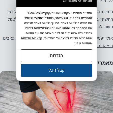
לכו מייד להיבדק. למצוא את מקור הכאב ולטפל בו.
עוגיות 🍪 Cookies
החשוב מכל הוא לזכור
שבכאב ברכיים
, בכאב בברך שמאל בצד
אתר זה משתמש בקובצי עוגיות/קוּקִית/"Cookies"
הנחוצים לתפקודו של האתר, במטרה לתפעל ולשפר
החיצוני, בכאב בחלק הפנימי או האחורי של הברך – ניתן לטפל.
את חוויה הגלישה באתר. המשך גלישה באתר מביעה
חשוב לטפל כי חיים לצד כאב משנים את איכותם.
את הסכמתך להשתמש בעוגיות ובטכנולוגיות דומות.
במידה ולא אתה יכול גם לבחור איזה סוג של עוגיות
אולי יעניין אתכם גם:
שחיקת סחוס בברך
|
דלקת ברכיים
|
כאבים
אתה רוצה על ידי לחיצה על "הגדרות".
קרא את מדיניות
העוגיות שלנו
בפיקת הברך
הגדרות
מאמרים נוספים שעשויים לעניין אותך
קבל הכל