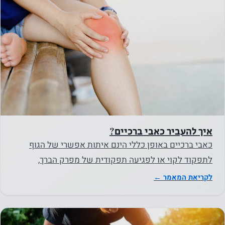
תיעלם
מהאתר.
שיווק
על ידי
שיתוף
בתחומי
העניין
וההתנהגות
איך להעביר כאבי ברכיים?
שלך
כאבי ברכיים באופן כללי הינם איתות אפשרי של הגוף
כשאתה
לתפקוד לקוי או לפגיעה תפקודית של מפרק הברך,
מבקר
באתר
השרירים העוטפים אותו…
לקריאת המאמר ←
שלנו, אתה
מגדיל את
הסיכוי