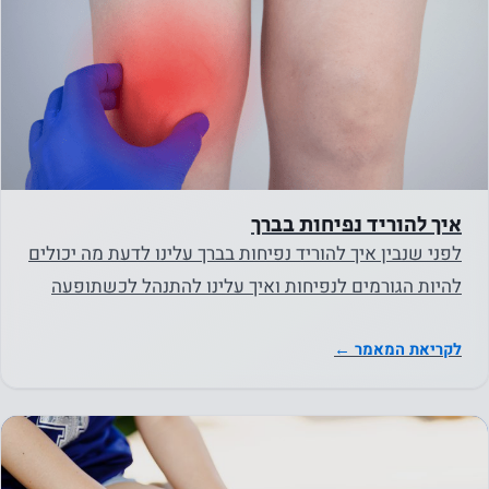
חווית
המשתמש
על מנת
שהאתר
שלנו יתפקד
איך להוריד נפיחות בברך
בצורה
לפני שנבין איך להוריד נפיחות בברך עלינו לדעת מה יכולים
הטובה
ביותר
להיות הגורמים לנפיחות ואיך עלינו להתנהל לכשתופעה
במהלך
שכזו פוקדת…
ביקורך. אם
לקריאת המאמר ←
תסרב
לעוגיות אלו,
פונקציונליות
מסוימת