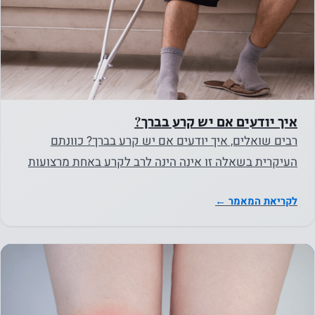
עוגיות אלו
אינן
אופציונליות.
הם נחוצים
כדי שהאתר
יפעל.
איך יודעים אם יש קרע בברך?
רבים שואלים, איך יודעים אם יש קרע בברך? כוונתם
סטטיסטיקה
העיקרית בשאלה זו אינה הינה לרב לקרע באחת מרצועות
על מנת שנוכל
הברך – קרע ברצועה…
לשפר את
לקריאת המאמר ←
הפונקציונליות
והמבנה של
האתר, על
בסיס אופן
השימוש
באתר.