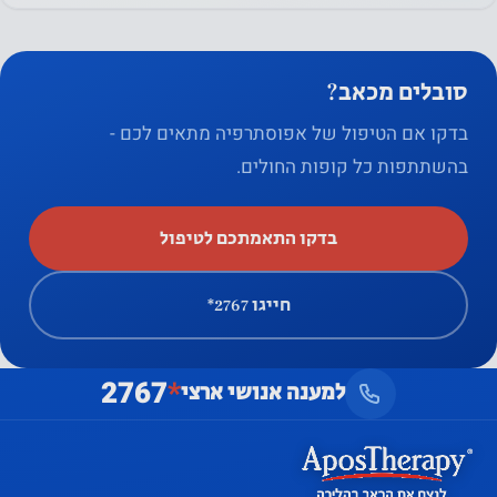
סובלים מכאב?
בדקו אם הטיפול של אפוסתרפיה מתאים לכם -
בהשתתפות כל קופות החולים.
בדקו התאמתכם לטיפול
חייגו ‎*2767
2767
*
למענה אנושי ארצי
שלום 👋 יש שאלה? אני כאן
×