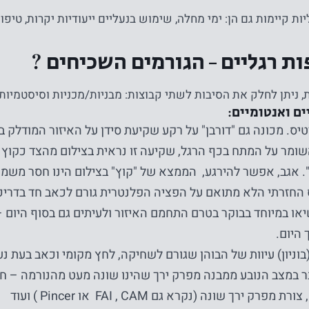
ת קיימות גם הן: ימי מחלה, שימוש בנעליים ייעודיות יקרות, טיפו
ות רגליים – הגורמים השכיחים ?
, ניתן לחלק את הסיבות לשתי קבוצות: מבניות/מכניות וסיסטמיות
ים ואנטומיים:
יס. מכונה גם "דורבן" על רקע שקיעת סידן על האיזור המודלק 
ומר על המתח בכף הרגל, שקיעה זו נראית בצילום מהצד כקוץ ו
". אגב, אפשר להירגע, הממצא של "קוץ" בצילום הינו חסר משמעו
החזרתי הלא מתואם על הפציה הפלנטרית גורם לכאב חד בדריכה
נחוץ
יאו במיוחד בבוקר בטרם התחמם האיזור ולעיתים גם בסוף היום
עוגיות אלו
 היום.
אינן
בוניון) עיוות של הבוהן שגורם לשחיקה, לחץ מקומי וכאב בעת נע
אופציונליות.
הם נחוצים
 במצב הנובע ממבנה מפרק ירך שהינו שונה מעט מהנורמה – ח
כדי שהאתר