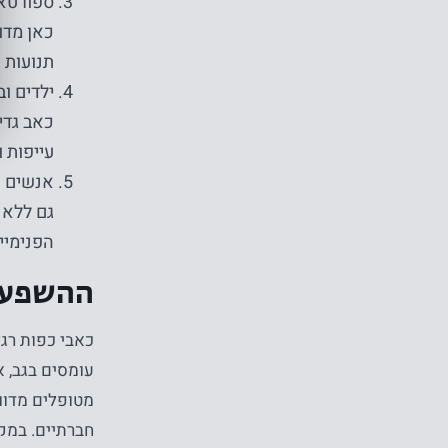
ספורטאי
כאן מדו
תנועות ר
ילדים וב
כאב גדי
עייפות ו
אנשים ע
גם ללא 
הפנימיי
ההשפעה 
כאבי כפות רגל
עומסים בגב, א
מטופלים מדווח
חברתיים. במקר