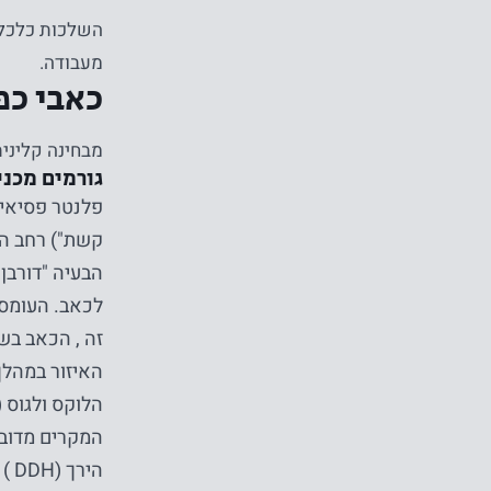
השלכות כלכליו
מעבודה.
כאבי כפ
מבחינה קלינית
גורמים מכני
פלנטר פסיאיט
קשת") רחב הש
הבעיה "דורבן
לכאב. העומס 
זה , הכאב בש
האיזור במהלך
הלוקס ולגוס (
המקרים מדובר
הירך (DDH ) , צורת מפרק ירך שונה (נקרא גם FAI , CAM או Pincer ) ועוד