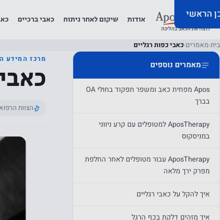
כן הראשי
אודות
שיקום לאחר ניתוח
כאבי ברכיים
כאב
בית
›
מאמרים
›
כאבי כפות רגליים
מרכז המידע ה
מאמרים נוספים
כאבי 
Apos מפחית כאב ומשפר תפקוד בחולי OA
בברך
הצוות הרפוא
AposTherapy למטופלים עם קרע ניווני
במניסקוס
AposTherapy עבור מטופלים לאחר החלפת
מפרק ירך מלאה
איך להקל על כאבי רגליים
איך מזהים דלקת בכף הרגל