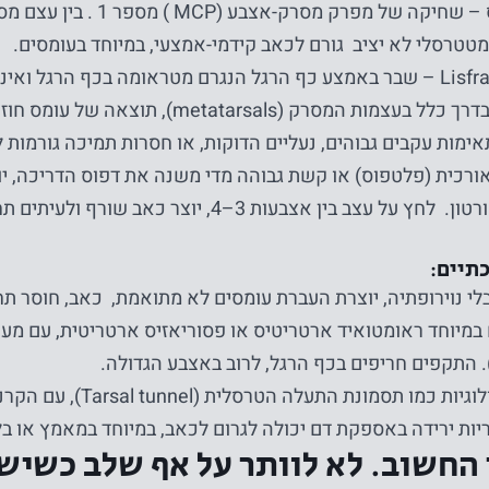
יפעל.
פרק מסרק-אצבע (MCP ) מספר 1 . בין עצם מסרק מספר 1 לבוהן הגדולה.
טטרסלי לא יציב גורם לכאב קידמי-אמצעי, במיוחד בעומסים.
סטטיסטיקה
מות המסרק (metatarsals), תוצאה של עומס חוזר.
על מנת שנוכל
אימות עקבים גבוהים, נעליים הדוקות, או חסרות תמיכה גורמות 
לשפר את
הפונקציונליות
רכית (פלטפוס) או קשת גבוהה מדי משנה את דפוס הדריכה, יוצ
והמבנה של
נוירומה של מורטון. לחץ על עצב בין אצבעות 3–4, יו
האתר, על
בסיס אופן
תיים:
השימוש
לי נוירופתיה, יוצרת העברת עומסים לא מתואמת, כאב, חוסר ת
באתר.
במיוחד ראומטואיד ארטריטיס או פסוריאזיס ארטריטית, עם מעו
). התקפים חריפים בכף הרגל, לרוב באצבע הגדולה.
מו תסמונת התעלה הטרסלית (Tarsal tunnel), עם הקרנה לכף הרגל.
חווית
יות ירידה באספקת דם יכולה לגרום לכאב, במיוחד במאמץ או בל
המשתמש
החשוב. לא לוותר על אף שלב כשיש
על מנת