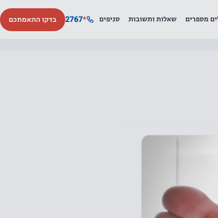
2767
*
ים מספרים
שאלות ותשובות
סניפים
בדקו התאמתכם