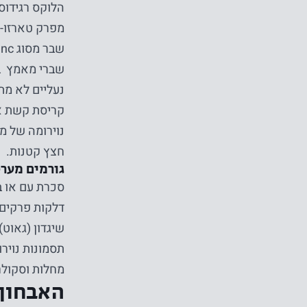
הלוקס רגידוס – שחיקה של מ
מפרק טארזו-מ
שבר מסוג Lisfranc – שבר באמצע כף הרגל הנגרם מטראומה בכף הרגל ואינו נראה בצילום
שברי מאמץ בדרך כלל בעצ
נעליים לא מת
קריסת קשת או
חצץ קטנות.
גורמים מערכ
סכרת עם או ב
דלקות פרקים 
שיגדון (גאוט
תסמונות נוירולוגיות כ
מחלות וסקולר
האבחון 