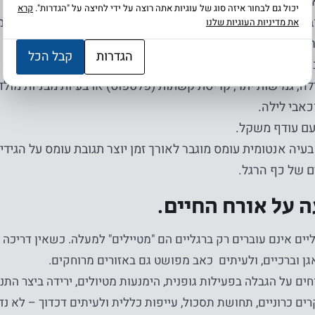
ם.
יכול גם לבחור איזה סוג של עוגיות אתה רוצה על ידי לחיצה על "הגדרות".
קרא
בר לא רק על עומס אלא גם על טכניקה לקויה, נעליים לא מותאמו
את מדיניות העוגיות שלנו
יצה, קפיצה או שינויי כיוון.
הגדרות
קבל הכל
ני נוער.
לה, גמישות יתר, קריסת קשתות (פלטפוס) או בעיות מבניות מול
כאבי לילה.
ם עודף משקל.
בעיה אנטומית עומס מוגבר לאורך זמן יוצר תגובת עומס על הגידי
ם של כף הרגל.
על אורח החיים.
יים אינם עוברים רק ברגליים הם "מטיילים" למעלה. כשאין דריכה תק
גן וברכיים, ולעיתים כאב מפושט גם באזורים מרוחקים.
ים על הגבלה בפעילות גופנית, הימנעות מטיולים, ירידה ביצר הת
ים כרוניים, תחושת תסכול, עייפות כללית ולעיתים דכדוך – לא נדי