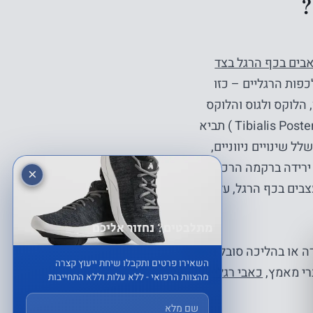
?
בים בכף הרגל בצד
פות הרגליים – כזו
הלוקס ולגוס והלוקס
ריגידוס . גם אי ספיקה של שריר הטיביאליס האחורי (Tibialis Posterior Insufficiency ) תביא
 שינויים ניווניים,
 ירידה ברקמה הרכה. מחלות
×
בים בכף הרגל, על
מתלבטים? נחזור אליכם
דה או בהליכה סובל מעומס
השאירו פרטים ותקבלו שיחת ייעוץ קצרה
ברי מאמץ,
כאבי רגליים
מהצוות הרפואי - ללא עלות וללא התחייבות