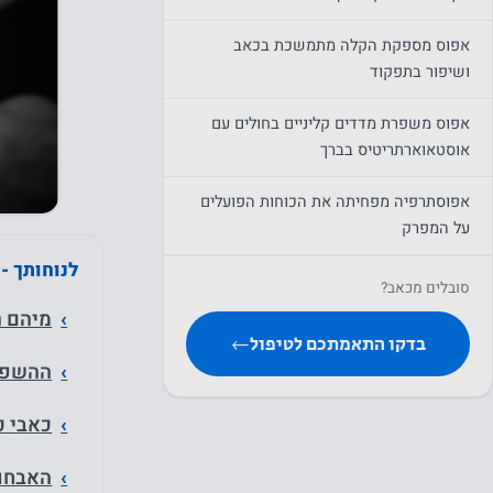
אפוס מספקת הקלה מתמשכת בכאב
ושיפור בתפקוד
אפוס משפרת מדדים קליניים בחולים עם
אוסטאוארתריטיס בברך
אפוסתרפיה מפחיתה את הכוחות הפועלים
על המפרק
לנוחותך -
אפוסתרפיה מפחיתה את הכוחות הפועלים
סובלים מכאב?
על המפרק הכואב - מחקר
מיהם ה
בדקו התאמתכם לטיפול
←
האם תמיכה על רגל אחת יכולה להעריך
ההשפעה
באופן אובייקטיבי את חומרת התפקוד
באוסטאוארתריטיס של הברך?
כאבי כ
החלמה לאחר ניתוח החלפת מפרק
האבחון