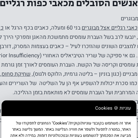
נשים הסובלים מכאבי כפות רגליים
בוגרים
כאבי רגליים אצל מבוגרים
בני 60 ומעלה, כאבים בכף הרגל או
כא
 ינבעו לרב בשל העברת עומסים מתמשכת מהאגן ומפרקי הירך לכ
למצבים השונים שהוזכרו לעיל – כאבים בעצמות המסרק, דורבן, 
עומסים וקריסה של הקשת. העברת העומסים לאורך זמן גורמת שלל
מבניים (כגון בוניון – בליטה גרמית, הלוקס ולגוס),
שחיקת סחוס
,
 כמו סכרת יכולות להשפיע אף הן על השליטה של השרירים והעצ
המרחבית ועל העברת עומסים לא מותאמת בזמן ההליכה.
בעמידה ממושכת.
עוגיות 🍪 Cookies
טבחים, אנשי מכירות, מורים/ות, כל מי שמבלה שעות רבות בעמי
ל כף הרגל, מה שעלול להוביל לדלקות גיד, פאשייה פלנטרית, ש
אתר זה משתמש בקובצי עוגיות/קוּקִית/"Cookies" הנחוצים לתפקודו של
ועוד.
האתר, במטרה לתפעל ולשפר את חוויה הגלישה באתר. המשך גלישה באתר
מביעה את הסכמתך להשתמש בעוגיות ובטכנולוגיות דומות. במידה ולא אתה