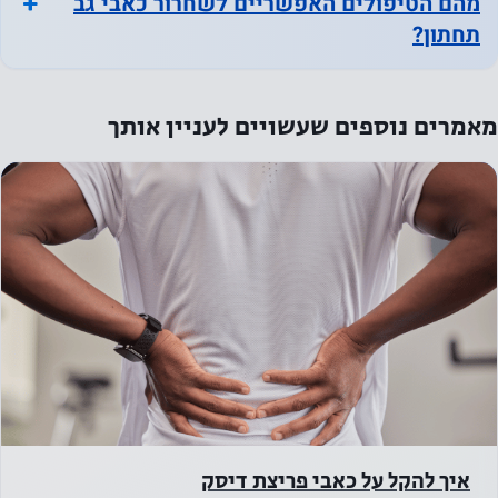
מהם הטיפולים האפשריים לשחרור כאבי גב
הטובה
תחתון?
ביותר
במהלך
ביקורך. אם
מאמרים נוספים שעשויים לעניין אותך
תסרב
לעוגיות אלו,
פונקציונליות
מסוימת
תיעלם
מהאתר.
שיווק
על ידי
שיתוף
בתחומי
העניין
איך להקל על כאבי פריצת דיסק