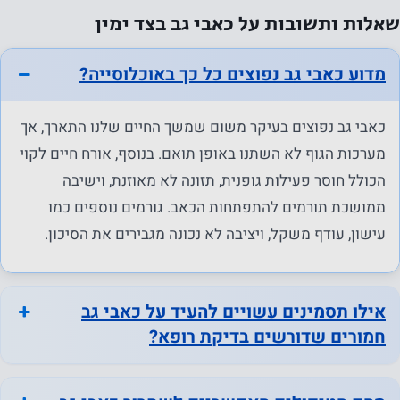
שאלות ותשובות על כאבי גב בצד ימין
על מנת שנוכל
לשפר את
הפונקציונליות
מדוע כאבי גב נפוצים כל כך באוכלוסייה?
והמבנה של
האתר, על
כאבי גב נפוצים בעיקר משום שמשך החיים שלנו התארך, אך
בסיס אופן
מערכות הגוף לא השתנו באופן תואם. בנוסף, אורח חיים לקוי
השימוש
הכולל חוסר פעילות גופנית, תזונה לא מאוזנת, וישיבה
באתר.
ממושכת תורמים להתפתחות הכאב. גורמים נוספים כמו
עישון, עודף משקל, ויציבה לא נכונה מגבירים את הסיכון.
חווית
המשתמש
על מנת
אילו תסמינים עשויים להעיד על כאבי גב
שהאתר
חמורים שדורשים בדיקת רופא?
שלנו יתפקד
בצורה