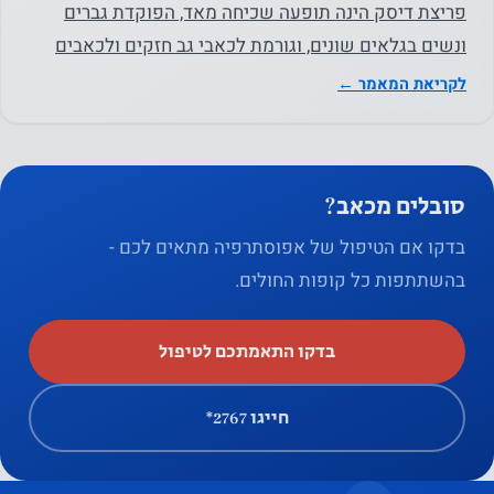
וההתנהגות
פריצת דיסק הינה תופעה שכיחה מאד, הפוקדת גברים
שלך
ונשים בגלאים שונים, וגורמת לכאבי גב חזקים ולכאבים
כשאתה
באזורים אחרים בגוף…
לקריאת המאמר ←
מבקר
באתר
שלנו, אתה
מגדיל את
סובלים מכאב?
הסיכוי
בדקו אם הטיפול של אפוסתרפיה מתאים לכם -
לראות
תוכן
בהשתתפות כל קופות החולים.
והצעות
מותאמים
בדקו התאמתכם לטיפול
אישית
חייגו ‎*2767