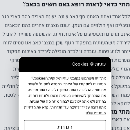
מתי כדאי לראות רופא באם חשים בכאב?
לכל אחד ואחת מאתנו סף כאב שונה. ישנם מצבים בהם כאבי הגב
נסבלים ואף חולפים עם הזמן. ישנם מצבים אחרים בהם הכאבים
אינם מרפים ומשפיעים על איכות חיינו. ההשפעה עשוייה להוביל
לירידה משמעותית בתפקוד הגוף שכן במצבי כאב אנו נוטים לנוח
יותר ולנוע פחות. עובדה זו לבדה מובילה לירידה באיכות תפקוד
מערכות השלד שריר. ולמצבי שחיקה גבוהים יותר בכל מפרקי
עוגיות 🍪 Cookies
הגוף כולל עמוד השדרה. זאת ועוד, ירידה בתנועתיות היומית
מובילה לעלייה במשקל שכן ההוצאה הקלורית פוחתת. עלייה
אתר זה משתמש בקובצי עוגיות/קוּקִית/"Cookies"
הנחוצים לתפקודו של האתר, במטרה לתפעל ולשפר
במשקל אינה מוסיפה בריאות ואף גורמת לעלייה בלחץ על חוליות
את חוויה הגלישה באתר. המשך גלישה באתר מביעה
עמוד השדרה. לכן, היה וכאב הגב אינו חולף מעצמו מומלץ לגשת
את הסכמתך להשתמש בעוגיות ובטכנולוגיות דומות.
במידה ולא אתה יכול גם לבחור איזה סוג של עוגיות
לרופא לבדיקה ולמציאת הגורמים ו
הפתרונות לכאבי הגב
.
אתה רוצה על ידי לחיצה על "הגדרות".
קרא את מדיניות
מתי מומלץ מאד לפנות לרופא?
העוגיות שלנו
אם כאבי הגב החלו בסמוך לתאונה או פציעה שחוויתם.
הגדרות
אם במקביל לכאבי הגב אתם חשים בעיה במתן שתן או ביציאת