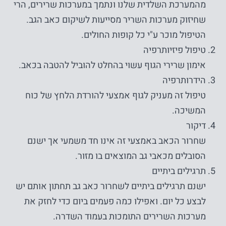
מהמערכת השלדית שלנו ונתמך במערכות שרירים, הרי
שחיזוק מערכות השריר מסייעות לשיקום כאב הגב.
הטיפול מוכר ע"י כל קופות החולים.
טיפול פיזיותרפיה
אימון שרירי הגוף עשוי בהחלט להוביל להטבה בכאב.
הידרותרפיה
טיפול זה מעניק לגוף אמצעי להורדת הלחץ של כוח
נחוץ
המשיכה.
עוגיות אלו
דיקור
אינן
שחרור הכאב באמצעי זה אינו חד משמעי אך ישנם
אופציונליות.
הסובלים מכאבי גב המוצאים בו מזור.
הם נחוצים
תרגילים ביתיים
כדי שהאתר
ישנם תרגילים ביתיים לשחרור כאב גב תחתון אותם יש
יפעל.
לבצע כל יום. ואפילו כמה פעמים ביום כדי לחזק את
מערכות השרירים התומכות בעמוד השדרה.
סטטיסטיקה