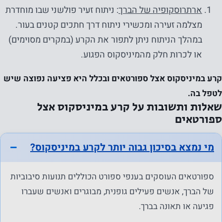
ארתרוסקופיה של הברך
: ניתוח זעיר פולשני שבו מוחדרת
השימוש
מצלמה זעירה ומכשירי ניתוח דרך חתכים קטנים בעור.
באתר.
במהלך הניתוח ניתן לתפור את הקרע (במקרים מסוימים)
או לכרות חלק מהמיניסקוס הפגוע.
חווית
המשתמש
קרע במיניסקוס אצל ספורטאים ובכלל היא פציעה נפוצה שיש
על מנת
לטפל בה.
שהאתר
שאלות ותשובות על קרע במיניסקוס אצל
ספורטאים
שלנו יתפקד
בצורה
הטובה
מי נמצא בסיכון גבוה יותר לקרע במיניסקוס?
ביותר
במהלך
ספורטאים העוסקים בענפי ספורט הכוללים תנועות סיבוביות
ביקורך. אם
של הברך, אנשים פעילים גופנית, מבוגרים ואנשים שעברו
תסרב
פגיעה או תאונה בברך.
לעוגיות אלו,