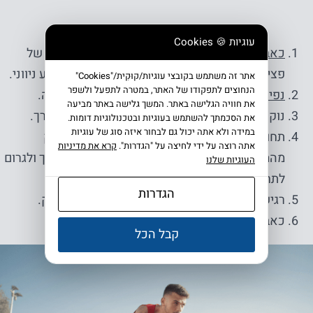
עוגיות 🍪 Cookies
כאב בברך
. הכאב יכול להיות חד ופתאומי במקרה של
פציעה חדה, או הדרגתי כמו במקרים רבים של קרע ניווני.
אתר זה משתמש בקובצי עוגיות/קוּקִית/"Cookies"
הנחוצים לתפקודו של האתר, במטרה לתפעל ולשפר
נפיחות בברך
. נפיחות מופיעה לרוב לאחר הפציעה.
את חוויה הגלישה באתר. המשך גלישה באתר מביעה
נוקשות בברך. קושי ביישור או כיפוף מלא של הברך.
את הסכמתך להשתמש בעוגיות ובטכנולוגיות דומות.
במידה ולא אתה יכול גם לבחור איזה סוג של עוגיות
תחושת "נעילה" של הברך. במקרים מסוימים, חלק
אתה רוצה על ידי לחיצה על "הגדרות".
קרא את מדיניות
מהמיניסקוס הקרוע עלול להיתקע בין עצמות הברך ולגרום
העוגיות שלנו
לתחושת נעילה.
הגדרות
רגישות מקומית במישוש. בעיקר לאורך קו המפרק.
כאב בעת סיבוב הברך או ביצוע תנועות ספציפיות.
קבל הכל