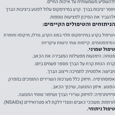
ולהשפיע משמעותית על איכות החיים.
חוסר יציבות בברך. קרע במיניסקוס עלול לפגוע ביציבות הברך
נחוץ
ולהגביר את הסיכון לפציעות נוספות.
עוגיות אלו
הניתוחים והטיפולים הקיימים:
אינן
אופציונליות.
הטיפול בקרע במיניסקוס תלוי בסוג הקרע, גודלו, מיקומו וחומרת
הם נחוצים
הסימפטומים. קיימות שתי גישות עיקריות:
כדי שהאתר
טיפול שמרני.
יפעל.
מנוחה: הימנעות מפעילות המגבירה את הכאב.
קרח: הנחת קרח על הברך מספר פעמים ביום.
חבישה אלסטית: לתמיכה וייצוב הברך.
סטטיסטיקה
אפוסתרפיה. חיזוק כלל מערכות השרירים התומכים במפרק
על מנת שנוכל
הפגוע. איזון התנועה, שיכוך הכאב.
לשפר את
הפונקציונליות
פיזיותרפיה: לחיזוק שרירי הברך ושיפור טווחי התנועה.
והמבנה של
תרופות: משככי כאבים ונוגדי דלקת לא סטרואידים (NSAIDs).
האתר, על
טיפול ניתוחי.
בסיס אופן