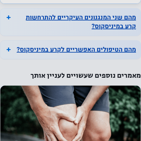
פונקציונליות
מסוימת
מהם שני המנגנונים העיקריים להתרחשות
תיעלם
קרע במיניסקוס?
מהאתר.
מהם הטיפולים האפשריים לקרע במיניסקוס?
שיווק
על ידי
שיתוף
מאמרים נוספים שעשויים לעניין אותך
בתחומי
העניין
וההתנהגות
שלך
כשאתה
מבקר
באתר
שלנו, אתה