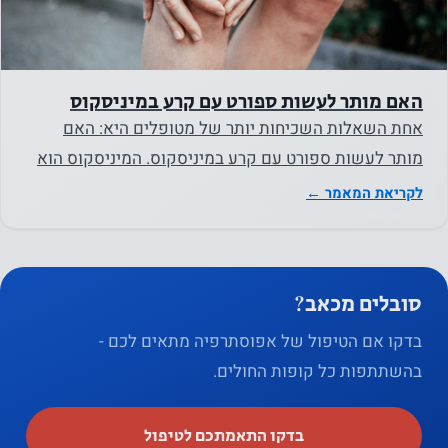
מגדיל את
הסיכוי
לראות
תוכן
האם מותר לעשות ספורט עם קרע במיניסקוס
והצעות
אחת השאלות השכיחות יותר של מטופלים היא: האם
מותאמים
מותר לעשות ספורט עם קרע במיניסקוס. המיניסקוס הוא
אישית
רקמת סחוס סיבית…
לקריאת המאמר ←
סובלים מכאב?
בדקו אם הטיפול של אפוסתרפיה מתאים לכם -
בהשתתפות כל קופות החולים.
בדקו התאמתכם לטיפול