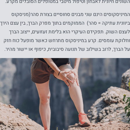
השונים חיונית לאבחון וטיפול מיטבי במטופלים הסובלים מקרע.
המיניסקוסים הינם שני מבנים סחוסיים בצורת סהר(מניסקוס
ביוונית עתיקה = סהר) הממוקמים בתוך מפרק הברך, בין עצם הירך
לעצם השוק. תפקידם העיקרי הוא בלימת זעזועים, ייצוב הברך
וחלוקת עומסים. קרע במיניסקוס מתרחש כאשר מופעל כוח חזק
על הברך, לרוב בשילוב של תנועה סיבובית, כיפוף או יישור מהיר.