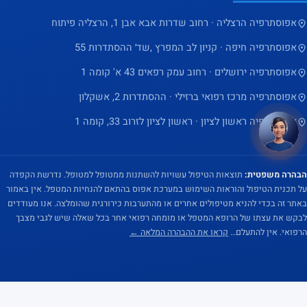
אפוסתרפיה הרצליה · רחוב שדרות אבא אבן 1, הרצליה פיתוח
אפוסתרפיה חיפה · קניון לב המפרץ ,שד׳ ההסתדרות 55
אפוסתרפיה ירושלים · רחוב עמק רפאים 43 א' קומה 1
שלום 👋 יש שאלה? אני כאן
×
לעזור
אפוסתרפיה מרכז רפואי ברזילי · ההסתדרות 2, אשקלון
אפוסתרפיה ראשון לציון · ראשון לציון לזרוב 33, קומה 1
הבהרה משפטית:
תוצאות הטיפול עשויות להשתנות ממטופל למטופל. נדרשת הקפדה
על תכנית הטיפול והוראות השימוש במערכת אפוס בהתאם להנחיות המטפל. אין באמור
באתר זה בכדי להניא מטיפולים אחרים או מהתערבות כירורגית שהומלצה. אנו מעודדים
לבקש את עצתו של הרופא המטפל או מומחה רפואי אחר בכל שאלה שיש לגבי מצבך
הרפואי. אין להתעלם…
קראו את ההבהרה המלאה ←