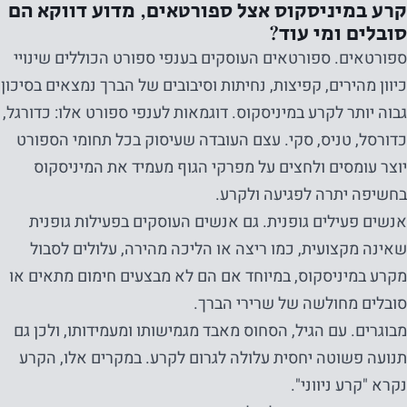
קרע במיניסקוס אצל ספורטאים, מדוע דווקא הם
סובלים ומי עוד?
ספורטאים. ספורטאים העוסקים בענפי ספורט הכוללים שינויי
כיוון מהירים, קפיצות, נחיתות וסיבובים של הברך נמצאים בסיכון
גבוה יותר לקרע במיניסקוס. דוגמאות לענפי ספורט אלו: כדורגל,
כדורסל, טניס, סקי. עצם העובדה שעיסוק בכל תחומי הספורט
יוצר עומסים ולחצים על מפרקי הגוף מעמיד את המיניסקוס
בחשיפה יתרה לפגיעה ולקרע.
אנשים פעילים גופנית. גם אנשים העוסקים בפעילות גופנית
שאינה מקצועית, כמו ריצה או הליכה מהירה, עלולים לסבול
מקרע במיניסקוס, במיוחד אם הם לא מבצעים חימום מתאים או
סובלים מחולשה של שרירי הברך.
מבוגרים. עם הגיל, הסחוס מאבד מגמישותו ומעמידותו, ולכן גם
תנועה פשוטה יחסית עלולה לגרום לקרע. במקרים אלו, הקרע
נקרא "קרע ניווני".