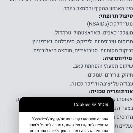
הינו האבחון המקיף והממצה ביותר.
טיפול תרופתי:
נוגדי דלקת (NSAIDs)
משככי כאבים. פאראצטמול, טרמדול.
תרופות נוירופתיות. ליריקה, סימבלטה, גאבפנטין.
זריקות מקומיות. סטרואידים, חומצה היאלורונית.
פיזיותרפיה:
שיקום תנועתי והפחתת כאב.
חיזוק שרירים תומכים.
עבודה על יציבה ודריכה נכונה.
אורתופדיה טכנית:
אפוסתרפיה. טיפול ייחודי המשקם מערכות שריר ומפרק
עוגיות 🍪 Cookies
בצעידה בנעל ביומכנית.
מדרסים מותאמים.
אתר זה משתמש בקובצי עוגיות/קוּקִית/"Cookies"
הנחוצים לתפקודו של האתר, במטרה לתפעל ולשפר
נעליים תומכות.
את חוויה הגלישה באתר. המשך גלישה באתר מביעה