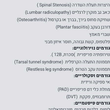
היצרות תעלת השדרה (Spinal Stenosis )
כאב גב מוקרן לרגליים (Lumbar radiculopathy)
שחיקת סחוס בירך, בברך או בקרסול (Osteoarthritis)
דורבן בעקב (Plantar fasciitis)
שברי מאמץ
פלטפוס, קשת גבוהה, חוסר איזון מבני
גורמים נוירולוגיים:
נוירופתיה פריפרית )סכרת, 12B ).
תסמונת התעלה הקרפלית (Tarsal tunnel syndrome)
תסמונת עקב הטרוס (Restless leg syndrome)
גורמים וסקולריים:
אי ספיקה ורידית
מחלת כלי דם פריפריים (PAD)
תרומבוזיס, פקקת (DVT)
גורמים סיסטמיים:
לופוס, דלקות פרקים, פיברומיאלגיה