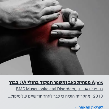
כדי שהאתר
יפעל.
סטטיסטיקה
על מנת שנוכל
לשפר את
הפונקציונליות
והמבנה של
האתר, על
בסיס אופן
השימוש
Apos מפחית כאב ומשפר תפקוד בחולי OA בברך
באתר.
בר-זיו י' ואחרים, BMC Musculoskeletal Disorders,
2010 מחקר זה הוכיח כי כבר לאחר חודשיים של טיפול…
חווית
לקריאת המאמר ←
המשתמש