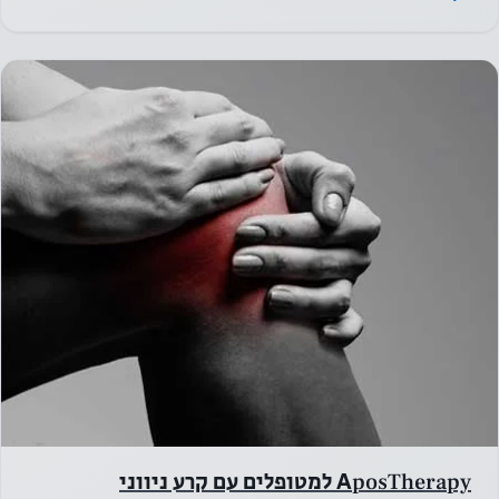
על מנת
שהאתר
שלנו יתפקד
בצורה
הטובה
ביותר
במהלך
ביקורך. אם
תסרב
לעוגיות אלו,
פונקציונליות
מסוימת
תיעלם
מהאתר.
AposTherapy למטופלים עם קרע ניווני