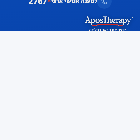
2767
*
למענה אנושי ארצי
טיפול רפואי לא־כירורגי בכאבי ברכיים, גב, ירך
וקרסול. לנצח את הכאב - בהליכה.
תחומי טיפול
כאבי ברכיים
כאבי גב
כאבי ירך
כאבי קרסול