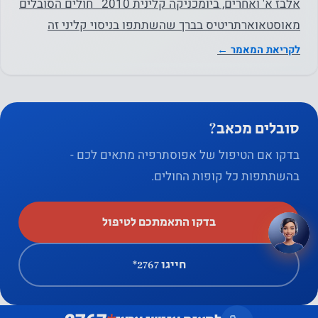
אלבז א' ואחרים, ביומכניקה קלינית 2010 חולים הסובלים
מאוסטאוארתריטיס בברך שהשתתפו בניסוי קליני זה
דיווחו על…
לקריאת המאמר ←
סובלים מכאב?
בדקו אם הטיפול של אפוסתרפיה מתאים לכם -
בהשתתפות כל קופות החולים.
שלום 👋 יש שאלה? אני כאן
×
לעזור
בדקו התאמתכם לטיפול
חייגו ‎*2767