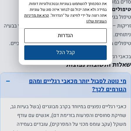
סדים במקרים של מנח כף רגל פתולוגי.
את הסכמתך להשתמש בעוגיות ובטכנולוגיות דומות.
טיפולים נוספים:
במידה ולא אתה יכול גם לבחור איזה סוג של עוגיות
אתה רוצה על ידי לחיצה על "הגדרות".
קרא את מדיניות
טיפול בגלי הלם.
העוגיות שלנו
זריקות – סטרואידים, חומצה היאלרונית או
PRP
– תלוי בבעיה
ניתוחים. במקרים של קרע, שחיקה קשה, שבר.
הגדרות
טיפולים ברפואת כאב. גירוי חשמלי, טיפול בחסמים עצביים.
קבל הכל
בכאבי רגלים אין פתרון אחד -יש תהליך.
שאלות ותשובות נפוצות
מי נוטה לסבול יותר מכאבי רגליים ומהם
הגורמים לכך?
כאבי רגליים נפוצים במיוחד בקרב מבוגרים (בשל בעיות גב,
שחיקת סחוסים והפרעות בזרימת דם), אנשים עם עודף
משקל (עקב עומס מכני על המפרקים), עובדים בעמידה