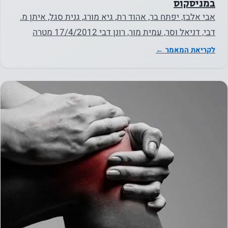
שיווק
במניסקוס
על ידי
אבי אלבז, יפתח בר, אהוד רת, גיא מורג, גנית סגל, איתן מ.
שיתוף
דבי, דניאל וסר, עמית מור, רונן דבי 17/4/2012 מטרה
בתחומי
מטרת…
לקריאת המאמר ←
העניין
וההתנהגות
שלך
כשאתה
מבקר
באתר
שלנו, אתה
מגדיל את
הסיכוי
לראות
תוכן
והצעות
מותאמים