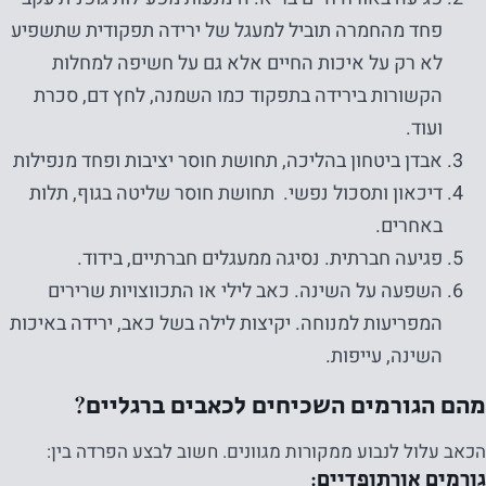
פחד מהחמרה תוביל למעגל של ירידה תפקודית שתשפיע
לא רק על איכות החיים אלא גם על חשיפה למחלות
הקשורות בירידה בתפקוד כמו השמנה, לחץ דם, סכרת
ועוד.
אבדן ביטחון בהליכה, תחושת חוסר יציבות ופחד מנפילות
דיכאון ותסכול נפשי. תחושת חוסר שליטה בגוף, תלות
באחרים.
פגיעה חברתית. נסיגה ממעגלים חברתיים, בידוד.
השפעה על השינה. כאב לילי או התכווצויות שרירים
המפריעות למנוחה. יקיצות לילה בשל כאב, ירידה באיכות
השינה, עייפות.
מהם הגורמים השכיחים לכאבים ברגליים?
הכאב עלול לנבוע ממקורות מגוונים. חשוב לבצע הפרדה בין:
גורמים אורתופדיים: