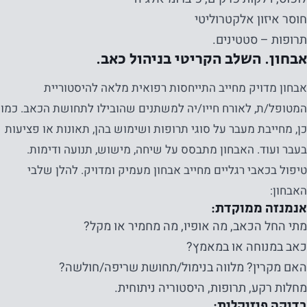
חוסר איזון אלקטרוליטי
תרופות – סטטינים.
אבחון. השלב הקריטי בניהול כאב.
אבחון מדויק מחייב התייחסות רפואית מלאה להיסטוריית
המטופל/ת, לאורח חייו/יה למשתנים שהובילו לתחושת הכאב. כמו
כן, מחייבת מעבר על סוגי תרופות ושימוש בהן, תאונות או פציעות
בעבר ועוד. האבחון מתבסס על שיחה, מישוש, תנועה ודימות.
טיפול בכאבי רגליים מחייב אבחון מעמיק ומדויק. להלן שלבי
האבחון:
אנמנזה ממוקדת:
מתי החל הכאב, מה אופיו, מה מחמיר או מקל?
כאב במנוחה או במאמץ?
האם מקרין? מלווה בנימול/תחושת שריפה/חולשה?
מחלות רקע, תרופות, היסטוריה ניתוחית.
בדיקה פיזיקלית: