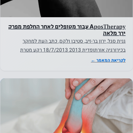
אישית
AposTherapy עבור מטופלים לאחר החלפת מפרק
ירך מלאה
גנית סגל, ירון בר-זיב, סטיבן ולקס, כתב העת למחקר
בכירורגיה אורתופדית 2013 18/7/2013 רקע מטרת
המחקר הייתה לבחון את…
לקריאת המאמר ←