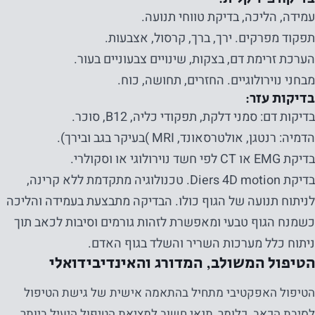
עמידה, הליכה, בדיקת טווחי תנועה.
תפקוד מפרקים. ירך, ברך, קרסול, אצבעות.
הערכת זרימת דם, בצקות, שינויים צבעוניים בעור.
מבחני נוירולוגיים. החזרים, תחושה, כוח.
בדיקות עזר:
בדיקות דם: סמני דלקת, תפקודי כליה, B12, סוכר.
הדמיה: רנטגן, אולטרסאונד, MRI )בעיקר בגב ובירך).
בדיקת EMG או CT לפי חשד נוירולוגי או וסקולרי.
בדיקת Diers 4D motion. טכנולוגיה מתקדמת ללא קרינה,
לניתוח תנועה של הגוף כולו. הבדיקה מתבצעת בעמידה והליכה
כשמנח הגוף טבעי ומאפשרת לזהות גורמים וסיבות לכאב תוך
ניתוח כלל מערכות השריר והשלד בגוף האדם.
הטיפול המשולב, המדורג והאינדיבידואלי
הטיפול האפקטיבי מתחיל בהתאמה אישית של גישת הטיפול
לסיבת הכאב. כלומר, תנאי חשוב למציאת הטיפול היעיל ביותר