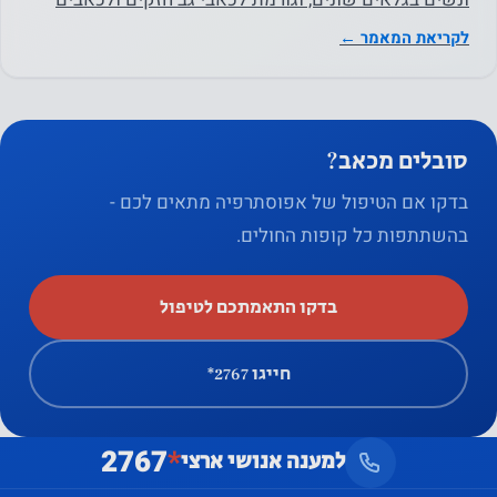
באזורים אחרים בגוף…
לקריאת המאמר ←
סובלים מכאב?
בדקו אם הטיפול של אפוסתרפיה מתאים לכם -
בהשתתפות כל קופות החולים.
בדקו התאמתכם לטיפול
חייגו ‎*2767
2767
*
למענה אנושי ארצי