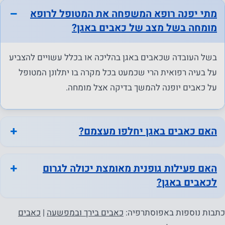
ביותר
מתי יפנה רופא המשפחה את המטופל לרופא
במהלך
מומחה בשל מצב של כאבים באגן?
ביקורך. אם
תסרב
בשל העובדה שכאבים באגן בהליכה או בכלל עשויים להצביע
לעוגיות אלו,
על בעיה רפואית הרי שכמעט בכל מקרה בו יתלונן המטופל
פונקציונליות
מסוימת
על כאבים יופנה להמשך בדיקה אצל מומחה.
תיעלם
מהאתר.
האם כאבים באגן יחלפו מעצמם?
שיווק
על ידי
האם פעילות גופנית מאומצת יכולה לגרום
שיתוף
לכאבים באגן?
בתחומי
העניין
כתבות נוספות באפוסתרפיה:
כאבים בירך ובמפשעה
|
כאבים
וההתנהגות