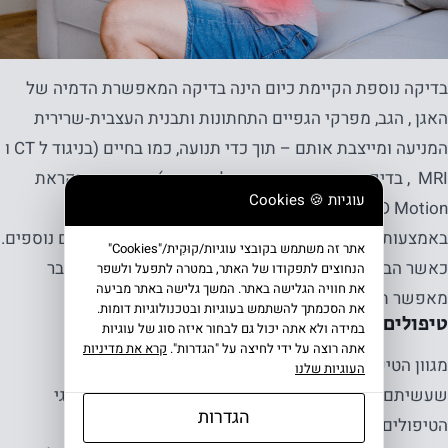
בדיקה נוספת הקיימת כיום הינה בדיקה המאפשרת הדמיה של
האגן , הגב, מפרקי הגפיים התחתונות ותבנית העצבית-שרירית
המניעה ומייצבת אותם – תוך כדי תנועה, כמו בחיים (בניגוד ל CT ו
MRI , בדיקות הנעשות בשכיבה לא תנועה) . בדיקה זו נקראת
עוגיות 🍪 Cookies
Diers 4D Motion והיא נעשית ללא קרינה מסוכנת אלא
באמצעות קרינת אינפרא אדום בטוחה, אור נראה וחיישנים נוספים.
אתר זה משתמש בקובצי עוגיות/קוּקִית/"Cookies"
כאשר הבדיקה מנותחת על ידי רופא המומחה בבדיקה הדבר
הנחוצים לתפקודו של האתר, במטרה לתפעל ולשפר
את חוויה הגלישה באתר. המשך גלישה באתר מביעה
מאפשר תובנות טיפוליות משמעותיות.
את הסכמתך להשתמש בעוגיות ובטכנולוגיות דומות.
טיפולים אפשריים.
במידה ולא אתה יכול גם לבחור איזה סוג של עוגיות
אתה רוצה על ידי לחיצה על "הגדרות".
קרא את מדיניות
מגוון הטיפולים רחב ותלוי בעיקר בתוצאות האבחון המלא
העוגיות שלנו
שעשיתם למציאת הגורמים לכאב האגן בהליכה. להלן סוגי
הגדרות
הטיפולים השכיחים: