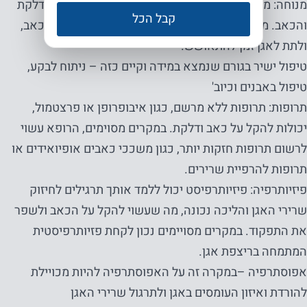
מנוחה: מנוחה של האגן הפגוע יכולה לסייע בהפחתת הדלקת
קבל הכל
והכאב. מומלץ להימנע מפעילויות מאומצות שגורמות לכאב,
ולתת לאגן זמן להתאושש.
טיפול ישיר בגורם שנמצא במידה וקיים כזה – ניתוח לבקע,
טיפול באבנים וכיוב'
תרופות: תרופות ללא מרשם, כגון איבופרופן או פרצטמול,
יכולות להקל על כאב ודלקת. במקרים מסוימים, הרופא עשוי
לרשום תרופות חזקות יותר, כגון משככי כאבים אופיואידים או
תרופות להרפיית שרירים.
פיזיותרפיה: פיזיותרפיסט יכול ללמד אותך תרגילים לחיזוק
שרירי האגן והליכה נכונה, מה שעשוי להקל על הכאב ולשפר
את התפקוד. במקרים מסויימים נכון לקחת פזיותרפיסטית
המתמחה בריצפת אגן.
אפוסתרפיה –במקרה זה על האפוסתרפיה להיות מכויילת
להורדת ואיזון העומסים באגן ולתרגול שרירי האגן