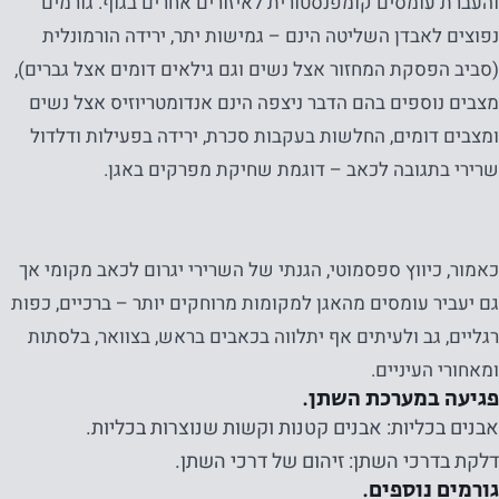
והעברת עומסים קומפנסטורית לאיזורים אחרים בגוף. גורמים
נפוצים לאבדן השליטה הינם – גמישות יתר, ירידה הורמונלית
(סביב הפסקת המחזור אצל נשים וגם גילאים דומים אצל גברים),
מצבים נוספים בהם הדבר ניצפה הינם אנדומטריוזיס אצל נשים
ומצבים דומים, החלשות בעקבות סכרת, ירידה בפעילות ודלדול
שרירי בתגובה לכאב – דוגמת שחיקת מפרקים באגן.
כאמור, כיווץ ספסמוטי, הגנתי של השרירי יגרום לכאב מקומי אך
גם יעביר עומסים מהאגן למקומות מרוחקים יותר – ברכיים, כפות
רגליים, גב ולעיתים אף יתלווה בכאבים בראש, בצוואר, בלסתות
ומאחורי העיניים.
פגיעה במערכת השתן.
אבנים בכליות: אבנים קטנות וקשות שנוצרות בכליות.
דלקת בדרכי השתן: זיהום של דרכי השתן.
גורמים נוספים.