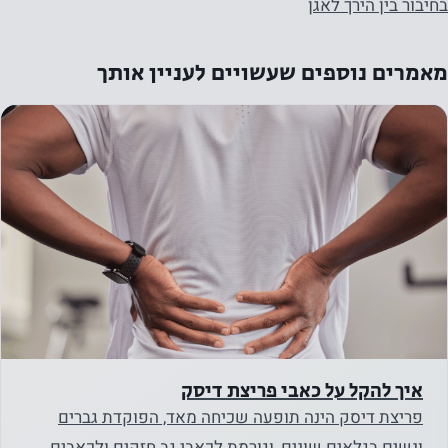
בחיבור בין הירך לאגן
שלך
כשאתה
מאמרים נוספים שעשויים לעניין אותך
מבקר
באתר
שלנו, אתה
מגדיל את
הסיכוי
לראות
תוכן
והצעות
מותאמים
אישית
איך להקל על כאבי פריצת דיסק
פריצת דיסק הינה תופעה שכיחה מאד, הפוקדת גברים
ונשים בגלאים שונים, וגורמת לכאבי גב חזקים ולכאבים