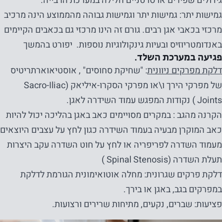
גידולים שפירים או סרטניים חלילה במערכת הרבייה.
גמישות יתר: גמישות יתר וגמישות גבוהה מהממוצע הינה מרכיב
מרכזי בכאבי אגן רבים. גורם זה הינו מרכזי גם בכאבים הקיימים
באנדומטריוזיס ובעיות גינקולוגיות נוספות. יפורט בהמשך
פגיעה במערכת השלד.
דלקת מפרקים ניוונית
: "שחיקת סחוסים" , אוסטיאוארתריטיס
של מפרקי הירך ו\או מפרקי הסקרו-איליאק (Sacro-Iliac
Joints ) נקודות המפגש עמוד השידרה לאגן.
הקרנה מהגב : במקרים מסויימים כאב באגן בהליכה יכול להיות
כאב המוקרן מבעיה בעמוד השידרה כגון לחץ על עצבים היוצאים
מעמוד השדרה לפריפריה או לחץ על חוט השדרה עקב היצרות
תעלת השדרה (Spinal Stenosis )
דלקת פרקים שגרונית: מחלה אוטואימונית הגורמת לדלקת
במפרקים בגב, באגן או בירך.
פציעות: שברים, נקעים, מתיחות שרירים ורצועות.