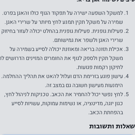
על מנת שנוכל
לשפר את
למשקל השפעה ישירה על תפקוד הגוף כולו והאגן בפרט.
הפונקציונליות
שמירה על משקל תקין תמנע לחץ מיותר על שרירי האגן.
והמבנה של
פעילות גופנית. פעילות גופנית בהחלט יכולה לעזור בחיזוק
האתר, על
שרירי האגן ולשפר את גמישותם.
בסיס אופן
אכילת תזונה בריאה ומאוזנת יכולה לסייע בשמירה על
השימוש
משקל תקין ולספק לגוף את החומרים המזינים הדרושים לו
באתר.
לתיקון רקמות פגועות.
עישון פוגע בזרימת הדם ועלול להאט את תהליך ההחלמה.
חווית
הימנעות מעישון חשובה גם במצב זה.
המשתמש
לחץ נפשי יכול להחמיר את הכאב. טכניקות לניהול לחץ,
על מנת
כגון יוגה, מדיטציה, או נשימות עמוקות, עשויות לסייע
שהאתר
בהפחתת הכאב.
שלנו יתפקד
בצורה
שאלות ותשובות
הטובה