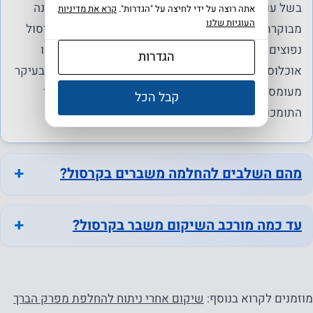
בשל עומס יתר על מפרק הקרסול, פעילות גופנית שאינה
אתה רוצה על ידי לחיצה על "הגדרות".
קרא את מדיניות
העוגיות שלנו
מבוקרת, תאונה או טראומה. יש להדגיש כי שברים בקרסול
נפוצים גם בקרב אוכלוסיות שאינן עוסקות בספורט כמו
הגדרות
אוכלוסיות בגלאי 65 ומעלה. הסיבות והגורמים נעוצים בעיקר
מעומסים על המפרק וחולשה שרירית במערכות השריר
קבל הכל
התומכות במפרק.
מהם השלבים להחלמה משברים בקרסול?
עד כמה מורכב השיקום משבר בקרסול?
מוזמנים לקרוא בנוסף:
שיקום אחרי ניתוח להחלפת מפרק הברך