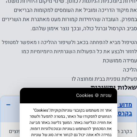
יחידות ביומכניות הניתנות לכוונון. שינוי מיקום היחידות משנה
את מיקוד הדריכה ומוביל את העומסים למקומות הבריאים
במפרק. העובדה שהיחידות קמורות מעט מאתגרת את השרירים
סביב הקרסול וברגל כולה, ובכך נוצר אימון שלהם.
הטיפול מביא להפחתה בכאב ולשיפור ההליכה ו מאפשר למטופל
לחזור ולבצע את כל הפעולות השגרתיות היומיומיות כמו
עמידה ממושכת
הליכה
פעילות גופנית בבית ומחוצה לו
שאלות ותשובות
עוגיות 🍪 Cookies
מדוע ספורטאים דווקא סובלים משברים
אתר זה משתמש בקובצי עוגיות/קוּקִית/"Cookies"
בקרסול?
הנחוצים לתפקודו של האתר, במטרה לתפעל ולשפר
את חוויה הגלישה באתר. המשך גלישה באתר מביעה
את הסכמתך להשתמש בעוגיות ובטכנולוגיות דומות.
בקרב האוכלוסייה העוסקת בספורט, שברים בקרסול נפוצים
במידה ולא אתה יכול גם לבחור איזה סוג של עוגיות