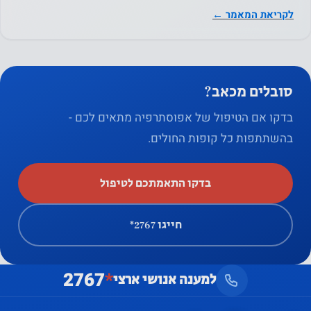
היא תלונה שכיחה, המשפיעה…
שיתוף
לקריאת המאמר ←
בתחומי
העניין
וההתנהגות
שלך
סובלים מכאב?
כשאתה
בדקו אם הטיפול של אפוסתרפיה מתאים לכם -
מבקר
בהשתתפות כל קופות החולים.
באתר
שלנו, אתה
מגדיל את
בדקו התאמתכם לטיפול
הסיכוי
לראות
חייגו ‎*2767
תוכן
והצעות
2767
*
מותאמים
למענה אנושי ארצי
אישית