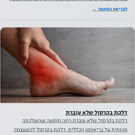
שהאתר
חבלה או תאונה.…
לקריאת המאמר ←
שלנו יתפקד
בצורה
הטובה
ביותר
במהלך
ביקורך. אם
תסרב
לעוגיות אלו,
פונקציונליות
מסוימת
תיעלם
מהאתר.
דלקת בקרסול שלא עוברת
דלקת בקרסול שלא עוברת הינה תופעה שהשלכתה
שיווק
מהותית על בריאותנו הכללית. דלקת בקרסול לכשעצמה
על ידי