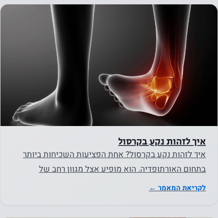
השימוש
באתר.
חווית
המשתמש
על מנת
שהאתר
שלנו יתפקד
בצורה
הטובה
איך לזהות נקע בקרסול
ביותר
איך לזהות נקע בקרסול? אחת הפציעות השכיחות ביותר
במהלך
בתחום האורתופדיה. הוא מופיע אצל מגוון רחב של
ביקורך. אם
תסרב
מטופלים. בקרב ילדים…
לקריאת המאמר ←
לעוגיות אלו,
פונקציונליות