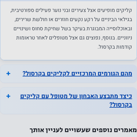
נחוץ
קליקים מופיעים אצל צעירים ובני נוער פעילים ספורטיבית,
עוגיות אלו
בגילאי הביניים על רקע נקעים חוזרים או חולשת שרירים,
אינן
ובאוכלוסייה המבוגרת בעיקר בשל שחיקת סחוס ושינויים
אופציונליות.
ניווניים. בנוסף, נפוצים גם אצל מטופלים לאחר טראומות
הם נחוצים
קודמות בקרסול.
כדי שהאתר
יפעל.
מהם הגורמים המרכזיים לקליקים בקרסול?
סטטיסטיקה
על מנת שנוכל
כיצד מתבצע האבחון של מטופל עם קליקים
לשפר את
בקרסול?
הפונקציונליות
והמבנה של
האתר, על
מאמרים נוספים שעשויים לעניין אותך
בסיס אופן