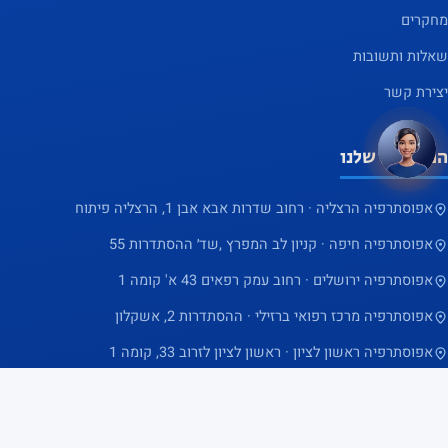
מחקרים
שאלות ותשובות
שלום 👋 יש שאלה? אני כאן
×
לעזור
יצירת קשר
המרכזים שלנו
אפוסתרפיה הרצליה · רחוב שדרות אבא אבן 1, הרצליה פיתוח
אפוסתרפיה חיפה · קניון לב המפרץ ,שד׳ ההסתדרות 55
אפוסתרפיה ירושלים · רחוב עמק רפאים 43 א' קומה 1
אפוסתרפיה מרכז רפואי ברזילי · ההסתדרות 2, אשקלון
אפוסתרפיה ראשון לציון · ראשון לציון לזרוב 33, קומה 1
הבהרה משפטית:
תוצאות הטיפול עשויות להשתנות ממטופל למטופל. נדרשת הקפדה