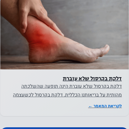
הסיכוי
לראות
תוכן
והצעות
מותאמים
אישית
דלקת בקרסול שלא עוברת
דלקת בקרסול שלא עוברת הינה תופעה שהשלכתה
מהותית על בריאותנו הכללית. דלקת בקרסול לכשעצמה
היא תלונה שכיחה, המשפיעה…
לקריאת המאמר ←