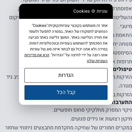
אפוסתרפיה לחיזוק מערכות השרירים התומכים במפרק
עוגיות 🍪 Cookies
והשליטה העצבית-שרירית, לאיזון חלוקת העומסים ולשיקום
מיטבי.
אתר זה משתמש בקובצי עוגיות/קוּקִית/"Cookies"
הנחוצים לתפקודו של האתר, במטרה לתפעל ולשפר
התאמת מדרסים או נעליים להפחתת עומס לא מאוזן.
את חוויה הגלישה באתר. המשך גלישה באתר מביעה
מנוחה יחסית, קירור והפחתת פעילות הגורמת להחמרת
את הסכמתך להשתמש בעוגיות ובטכנולוגיות דומות.
במידה ולא אתה יכול גם לבחור איזה סוג של עוגיות
הסימפטומים.
אתה רוצה על ידי לחיצה על "הגדרות".
קרא את מדיניות
תרופות אנטי דלקתיות במצבים בהם יש כאב ונפיחות.
העוגיות שלנו
טיפולים מתקדמים:
הגדרות
הזרקות מקומיות של סטרואידים לבורסה מודלקת או סביב גיד
מגורה.
קבל הכל
הזרקות ביולוגיות כגון
PRP
לשיקום רקמות פגועות.
התערבות ניתוחית:
ניקוי המפרק מחלקיקי סחוס חופשיים.
תיקון רצועות או גידים פגועים.
במקרים חמורים של שחיקה מתקדמת מתבצעים ניתוחי שחזור