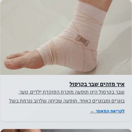
מסוימת
תיעלם
מהאתר.
שיווק
על ידי
שיתוף
בתחומי
העניין
וההתנהגות
איך מזהים שבר בקרסול
שלך
שבר בקרסול הינו תופעה מוכרת הפוקדת ילדים, נוער,
כשאתה
בוגרים ומבוגרים כאחד. תופעה שכיחה שלרוב נגרמת בשל
מבקר
חבלה או תאונה.…
לקריאת המאמר ←
באתר
שלנו, אתה
מגדיל את