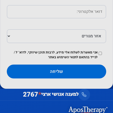
שיווק
על ידי
שיתוף
בתחומי
העניין
וההתנהגות
אני מאשר/ת לשלוח אלי מידע, לרבות תוכן שיווקי, לדוא''ל /
שלך
לנייד בהתאם לתנאי השימוש באתר
כשאתה
מבקר
באתר
שלנו, אתה
מגדיל את
2767
*
למענה אנושי ארצי
הסיכוי
לראות
תוכן