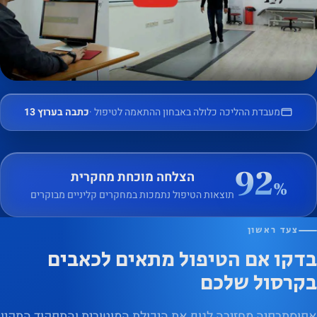
אופציונליות.
הם נחוצים
כדי שהאתר
יפעל.
אבחון אישי ומדויק במעבדת
מעבדת ההליכה כלולה באבחון ההתאמה לטיפול ·
כתבה בערוץ 13
ההליכה
סטטיסטיקה
על מנת שנוכל
לשפר את
92
הצלחה מוכחת מחקרית
הפונקציונליות
%
תוצאות הטיפול נתמכות במחקרים קליניים מבוקרים
והמבנה של
האתר, על
צעד ראשון
בסיס אופן
בדקו אם הטיפול מתאים לכאבים
השימוש
בקרסול שלכם
באתר.
אפוסתרפיה מחזירה לגוף את היכולת המוטורית והתפקוד התקין