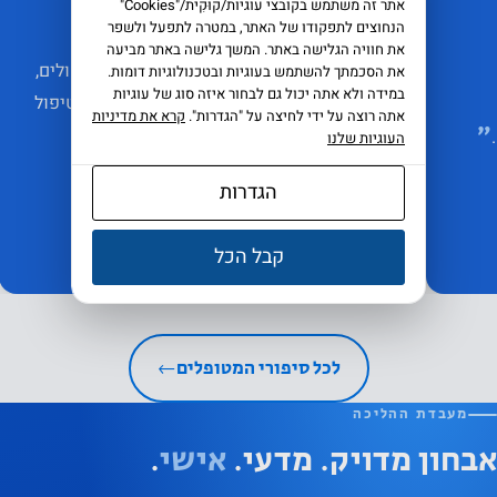
אתר זה משתמש בקובצי עוגיות/קוּקִית/"Cookies"
סיפורה של האחות שלומית ייטוב
הנחוצים לתפקודו של האתר, במטרה לתפעל ולשפר
את חוויה הגלישה באתר. המשך גלישה באתר מביעה
״
עבודתה הנמרצת של שלומית כאחות בבית חולים,
את הסכמתך להשתמש בעוגיות ובטכנולוגיות דומות.
במידה ולא אתה יכול גם לבחור איזה סוג של עוגיות
גרמה לה לכאבים בקרסוליים, בגב ובברכיים. הטיפול
אתה רוצה על ידי לחיצה על "הגדרות".
קרא את מדיניות
במערכת אפוסתרפיה הביא לכך שהיא שכחה
״
העוגיות שלנו
״
מהכאבים
הגדרות
לסיפור המלא
←
קבל הכל
לכל סיפורי המטופלים
←
מעבדת ההליכה
אבחון מדויק. מדעי.
אישי
.