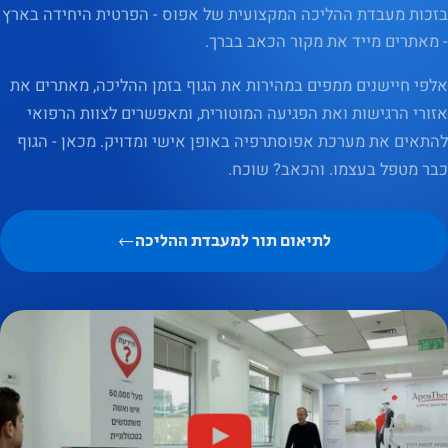
בזכות מעבדת ההליכה המקצועית של אפוס - הפרטית היחידה בארץ
- מאתרים מייד את מקור הכאב בברך.
אלפי חיישנים ממפים במהירות את הגוף בזמן ההליכה, מאתרים את
אזורי הרגישות ואת הפגיעה המוטורית, ומאפשרים לצוות הרפואי
להתאים את מערכת אפוסתרפיה באופן אישי ומדויק. מכאן - הגוף
כבר מטפל בעצמו. והכאב? שוכח.
לתיאום תור למעבדת ההליכה
←
נחוץ
עוגיות אלו
אינן