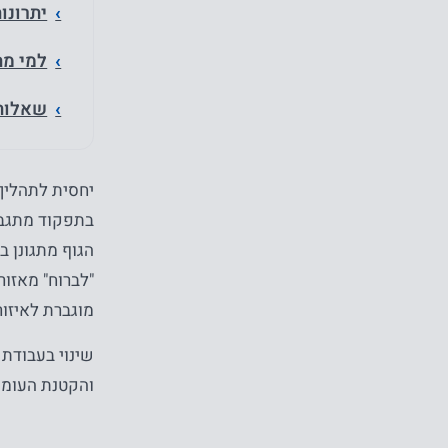
יתרונו
למי מת
שאלות
יחסית לתהליך
בתפקוד מתגבר
הגוף מתגונן ב
"לברוח" מאזור
מוגברת לאיזור
שינוי בעבודת 
והקטנת העומס