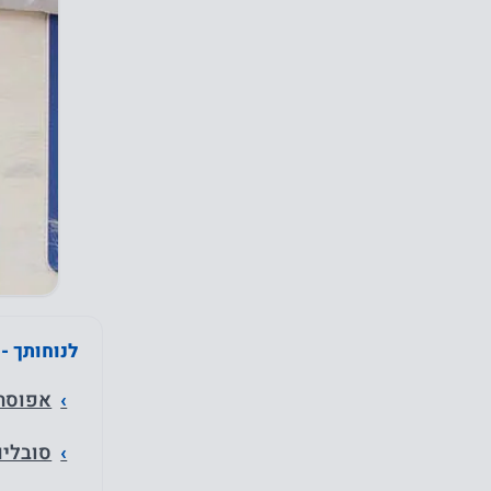
לנוחותך -
אפוסתר
סובלים