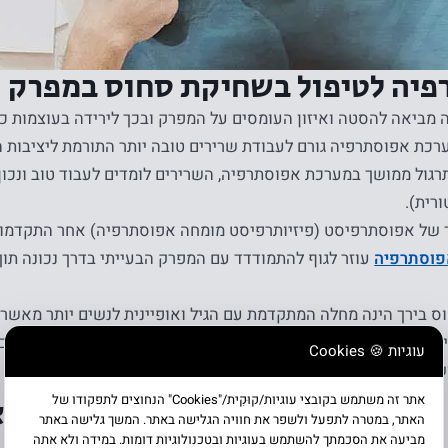
יה לטיפול בשחיקת סחוס במפרק ה
מביאה להסטה ואיזון העומסים על המפרק ובכך לירידה בעוצמות כ
כת אפוסתרפיה גורם לעבודת שרירים טובה יותר התורמת ליציבות 
גול ממושך במערכת אפוסתרפיה, השרירים לומדים לעבוד טוב ונכון י
רית).
של אפוסתרפיסט (פיזיותרפיסט מומחה אפוסתרפיה) אחר התקדמות 
פוסתרפיה
עוזר לגוף להתמודדד עם המפרק הבעייתי בדרך נכונה תוך
 בירך הינה מחלה המתקדמת עם הגיל ואופיינית לנשים יותר מאשר 
הראשונים יכולים להופיע סביב גיל 50-55 ומתבטאים בכאבים בת
עוגיות 🍪 Cookies
שכת ואף בשכיבה.
אתר זה משתמש בקובצי עוגיות/קוּקִית/"Cookies" הנחוצים לתפקודו של
משחיקת סחוס בירך? יש פיתרון לכא
האתר, במטרה לתפעל ולשפר את חוויה הגלישה באתר. המשך גלישה באתר
מביעה את הסכמתך להשתמש בעוגיות ובטכנולוגיות דומות. במידה ולא אתה