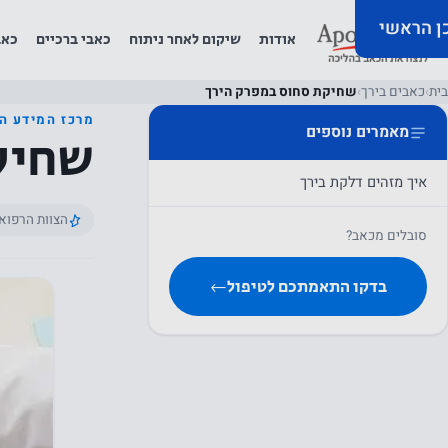
כן הראשי
אודות
שיקום לאחר ניתוח
כאבי ברכיים
כאב
בית
›
כאבים בירך
›
שחיקת סחוס במפרק הירך
מרכז המידע ה
מאמרים נוספים
שחיק
איך מזהים דלקת בירך
הצוות הרפוא
סובלים מכאב?
בדקו התאמתכם לטיפול
←