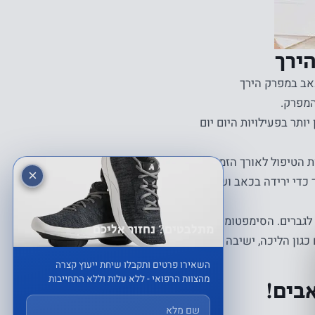
ירך
אב במפרק הירך
המפרק.
ותר בפעילויות היום יום
הטיפול לאורך הזמן.
×
 כדי ירידה בכאב ושיפור
לגברים. הסימפטומים
מתלבטים? נחזור אליכם
פקודי היום יום כגון הליכה, ישיבה נמוכה,
השאירו פרטים ותקבלו שיחת ייעוץ קצרה
מהצוות הרפואי - ללא עלות וללא התחייבות
בים!