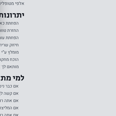
אלפי מטופלים
יתרונות
הפחתת כאב 
החזרת טווח
הפחתת עומס
חיזוק שריר
מומלץ ע”י 
הוכח מחקרי
מותאם לך א
למי מתא
אם כבר ניס
אם קשה לך 
אם אתה רוצ
אם המליצו 
אם אתה רוצ