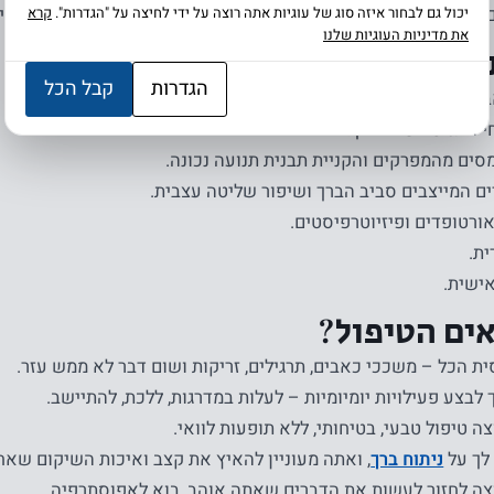
 מעידים – "אפוסתרפיה מפחיתה כאב ומשפרת תפקוד ואיכות חיי
יכול גם לבחור איזה סוג של עוגיות אתה רוצה על ידי לחיצה על "הגדרות".
קרא
את מדיניות העוגיות שלנו
 הטיפול
הגדרות
קבל הכל
והעלאת תפקוד ואיכות חיים.
י התנועה של הברך.
ים מהמפרקים והקניית תבנית תנועה נכונה.
ים המייצבים סביב הברך ושיפור שליטה עצבית.
אורטופדים ופיזיוטרפיסטים.
ת.
ישית.
ים הטיפול?
ית הכל – משככי כאבים, תרגילים, זריקות ושום דבר לא ממש עזר.
לבצע פעילויות יומיומיות – לעלות במדרגות, ללכת, להתיישב.
ה טיפול טבעי, בטיחותי, ללא תופעות לוואי.
לך על
ניתוח ברך
, ואתה מעוניין להאיץ את קצב ואיכות השיקום שאחר
ה לחזור לעשות את הדברים שאתה אוהב, בוא לאפוסתרפיה.