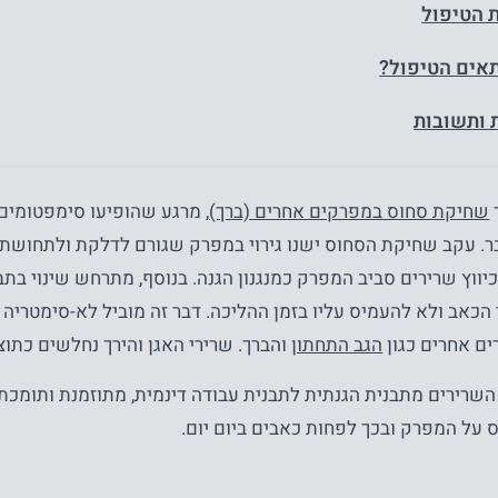
ת הטיפול
אים הטיפול?
 ותשובות
שחיקת סחוס במפרקים אחרים (ברך)
, מרגע שהופיעו סימפטומים
. עקב שחיקת הסחוס ישנו גירוי במפרק שגורם לדלקת ולתחושת
כיווץ שרירים סביב המפרק כמנגנון הגנה. בנוסף, מתרחש שינוי בת
 הכאב ולא להעמיס עליו בזמן ההליכה. דבר זה מוביל לא-סימטריה
ים אחרים כגון
הגב התחתון
והברך. שרירי האגן והירך נחלשים כתו
השרירים מתבנית הגנתית לתבנית עבודה דינמית, מתוזמנת ותומכת
 על המפרק ובכך לפחות כאבים ביום יום.