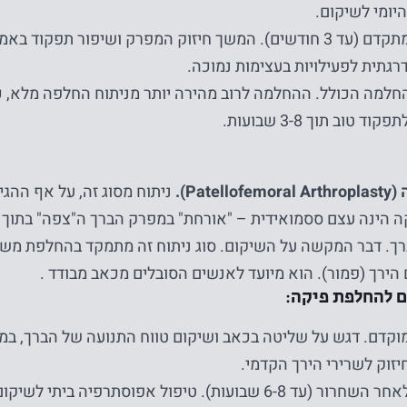
יפעל.
היומי לשיקום.
שיקום מתקדם (עד 3 חודשים). המשך חיזוק המפרק ושיפור תפקו
רגתית לפעילויות בעצימות נמוכה.
סטטיסטיקה
למה הכולל. ההחלמה לרוב מהירה יותר מניתוח החלפה מלא, 
על מנת שנוכל
וד טוב תוך 3-8 שבועות.
לשפר את
הפונקציונליות
והמבנה של
Pate).
ניתוח מסוג זה, על אף ההגי
האתר, על
ה הינה עצם ססמואידית – "אורחת" במפרק הברך ה"צפה" בתוך 
בסיס אופן
השימוש
ך. דבר המקשה על השיקום. סוג ניתוח זה מתמקד בהחלפת מש
באתר.
 הירך (פמור). הוא מיועד לאנשים הסובלים מכאב מבודד .
ם להחלפת פיקה:
חווית
וקדם. דגש על שליטה בכאב ושיקום טווח התנועה של הברך, במיו
המשתמש
חיזוק לשרירי הירך הקדמי.
על מנת
שיקום לאחר השחרור (עד 6-8 שבועות). טיפול אפוסתרפיה ב