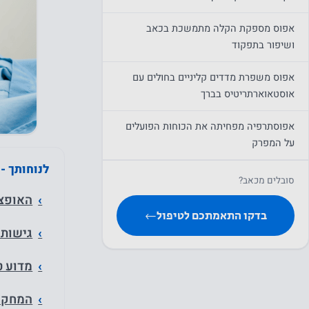
אפוס מספקת הקלה מתמשכת בכאב
ושיפור בתפקוד
אפוס משפרת מדדים קליניים בחולים עם
אוסטאוארתריטיס בברך
אפוסתרפיה מפחיתה את הכוחות הפועלים
על המפרק
לנוחותך -
אפוסתרפיה מפחיתה את הכוחות הפועלים
סובלים מכאב?
על המפרק הכואב - מחקר
האופצי
בדקו התאמתכם לטיפול
←
האם תמיכה על רגל אחת יכולה להעריך
גישות 
באופן אובייקטיבי את חומרת התפקוד
באוסטאוארתריטיס של הברך?
מדוע ט
החלמה לאחר ניתוח החלפת מפרק
המחקרי