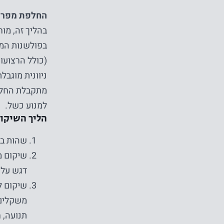
החלפת מפרק ברך חלקית (t – UKR
בהליך זה, מוח
בפולשנות המי
(כולל הרצועו
ניוונית מוגבל
מתקבלת החלטה
למנוע כשל.
הליך השיקום
שהות בבי
שיקום מ
דגש על 
משקלים,
תנועה, 