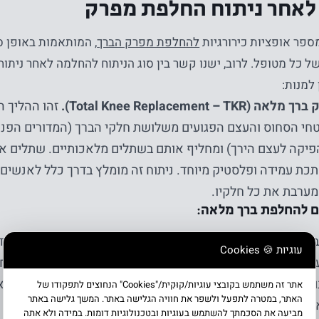
אחר ניתוח החלפת מפרק
מספר אופציות כירורגיות
להחלפת מפרק הברך
, המותאמות באופן ס
 כל מטופל. לרוב, ישנו קשר בין סוג הניתוח להחלמה לאחר ניתוח
 למנות:
Total Knee Replacement –).
זהו ההליך ה
י הסחוס והעצם הפגועים משלושת חלקי הברך (המדורים הפנימי,
פיקה לעצם הירך) ומחליף אותם בשתלים מלאכותיים. שתלים אל
כת עמידה ופלסטיק מיוחד. ניתוח זה מומלץ בדרך כלל לאנשים
ערבת את כל חלקיו.
ם להחלפת ברך מלאה:
ית החולים – בעבר נהוג היה לאשפז את המנותחים כשלושה עד 
עוגיות 🍪 Cookies
רה השנים האחרונות קיימת הבנה כי שהות ממושכת בבית החו
תחים בסיכון גדול יותר לזיהומים ולכן, ככל שניתן – נהוג לקצר
אתר זה משתמש בקובצי עוגיות/קוּקִית/"Cookies" הנחוצים לתפקודו של
האתר, במטרה לתפעל ולשפר את חוויה הגלישה באתר. המשך גלישה באתר
חד לצורך פיקוח או יותר – על פי צרכי המטופל.
מביעה את הסכמתך להשתמש בעוגיות ובטכנולוגיות דומות. במידה ולא אתה