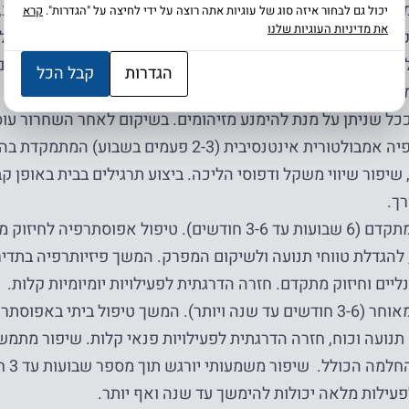
וקדם (בבית החולים) מתחיל מיד לאחר הניתוח וכולל ניהול כאב, 
יכול גם לבחור איזה סוג של עוגיות אתה רוצה על ידי לחיצה על "הגדרות".
קרא
את מדיניות העוגיות שלנו
קרסול, ניסיונות קימה מהמיטה והתחלת הליכה קצרה עם עזר הלי
שיקום לאחר השחרור (עד 6 שבועות). ישנם מקרים בהם יופני
הגדרות
קבל הכל
שקם, בייחוד בהיעדר יכולת שיקום בבית. גם כאן, התפיסה כיום 
כל שניתן על מנת להימנע מזיהומים. בשיקום לאחר השחרור עוס
פיזיותרפיה אמבולטורית אינטנסיבית (2-3 פעמים בשב
 שיפור שיווי משקל ודפוסי הליכה. ביצוע תרגילים בבית באופן ק
רך.
שיקום מתקדם (6 שבועות עד 3-6 חודשים). טיפול אפוסתר
להגדלת טווחי תנועה ולשיקום המפרק. המשך פיזיותרפיה בתדיר
ליים וחיזוק מתקדם. חזרה הדרגתית לפעילויות יומיומיות קלות.
שיקום מאוחר (3-6 חודשים עד שנה ויותר). המשך טיפול ביתי ב
 תנועה וכוח, חזרה הדרגתית לפעילויות פנאי קלות. שיפור מת
משך ה
פעילות מלאה יכולות להימשך עד שנה ואף יותר.