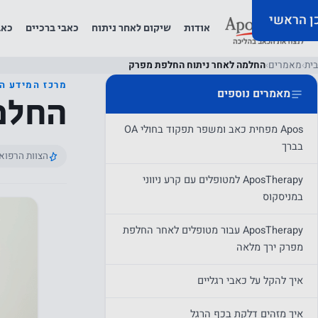
כן הראשי
אודות
שיקום לאחר ניתוח
כאבי ברכיים
כאב
בית
›
מאמרים
›
החלמה לאחר ניתוח החלפת מפרק
מרכז המידע ה
מאמרים נוספים
החלמ
Apos מפחית כאב ומשפר תפקוד בחולי OA
בברך
הצוות הרפוא
AposTherapy למטופלים עם קרע ניווני
במניסקוס
AposTherapy עבור מטופלים לאחר החלפת
מפרק ירך מלאה
איך להקל על כאבי רגליים
איך מזהים דלקת בכף הרגל