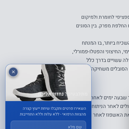
פציפי לחומרת ולמיקום
 החלפת מפרק. בין הסוגים
שכיח ביותר, בו המנתח
 החיצוני והפטלו-פמורלי,
ה עשויים בדרך כלל
 הסובלים משחיקה נרחבת
×
מתלבטים? נחזור אליכם
שבעה ימים לאחר הניתוח,
לים לאחר הניתוח מעמידה
השאירו פרטים ותקבלו שיחת ייעוץ קצרה
 את האשפוז לאחר הניתוח
מהצוות הרפואי - ללא עלות וללא התחייבות