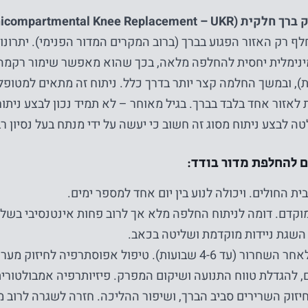
Unicompartmental Knee Replacemen)
לף רק האזור הפגוע בברך (ברוב המקרים המדור הפנימי). יתרונו 
נימלית יחסית להחלפה מלאה, בכך שהוא מאפשר שימור רקמה 
ת), ובמשך החלמה קצר יותר בדרך כלל. ניתוח זה מתאים למטו
ת לאזור אחד בלבד בברך. בגיל מאוחר – לא תמיד נכון לבצע ניתו
 לבצע ניתוח מסוג זה חשוב כי יעשה על ידי מנתח בעל נסיון ר
 להחלפת מדור בודד:
ת החולים. ויכולה לנוע בין יום אחד למספר ימים.
נחוץ
וקדם. דומה לניתוח החלפה מלא אך לרוב פחות אינטנסיבי בשל 
עוגיות אלו
השגת ניידות מוקדמת ושליטה בכאב.
אינן
אופציונליות.
שיקום לאחר השחרור (עד 4-6 שבועות). טיפול אפוסתרפיה לח
הם נחוצים
 להגדלת טווח התנועה ושיקום המפרק. פיזיותרפיה אמבולטור
כדי שהאתר
חיזוק השרירים סביב הברך, ושיפור ההליכה. חזרה לשגרה לרוב מ