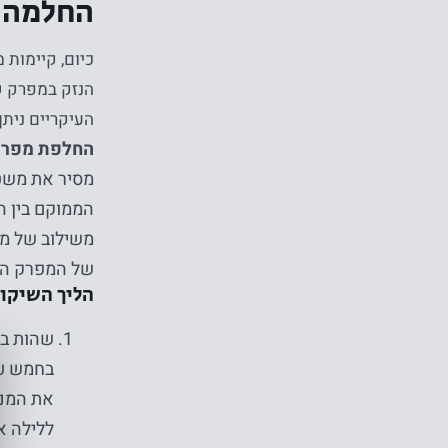
החלמה ל
כיום, קיימות 
הנזק במפרק של
העיקריים ניתן
החלפת מפרק ברך מלאה ( TKR
מסיר את משטח
הממוקם בין ה
משילוב של מת
של המפרק המ
הליך השיקו
שהות בב
בחמש עש
את המנו
ללילה א