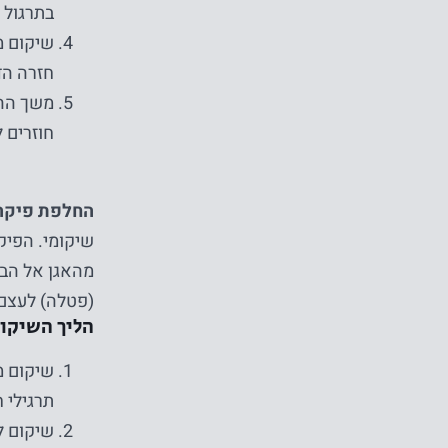
בתרגול 
חזרה הד
משך ההח
חוזרים לתפק
החלפת פיקה (llofemoral Arthroplasty
שיקומי. הפיק
מהאגן אל הבר
(פטלה) לעצם
הליך השיקו
שיקום מ
תרגילי 