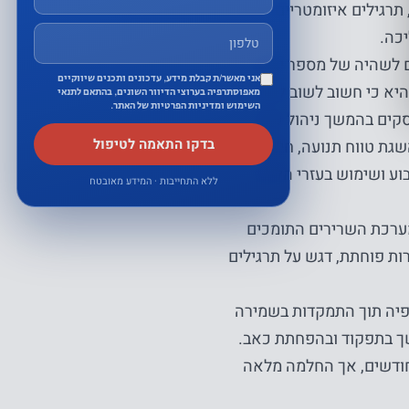
תרגילים איזומטריים,
כה.
 המטופלים לשהיה של מספר ימים
אני מאשר/ת קבלת מידע, עדכונים ותכנים שיווקיים
היא כי חשוב לשוב לבית
מאפוסתרפיה בערוצי הדיוור השונים, בהתאם לתנאי
השימוש ומדיניות הפרטיות של האתר.
קים בהמשך ניהול כאב,
בדקו התאמה לטיפול
וע) המתמקדת בהשגת טווח תנועה, חיזוק
בוע ושימוש בעזרי הליכה
ללא התחייבות · המידע מאובטח
פיה לחיזוק מערכת השרירים התומכים
ות פוחתת, דגש על תרגילים
אפוסתרפיה תוך התמקדות בשמירה
משך בתפקוד ובהפחתת כאב.
החלמה הכולל. שיפור משמעותי יורגש תוך מספר שבועות עד 3 חודשים, אך החלמה מלאה