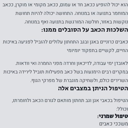
הוא יכול להופיע ככאב חד או עמום, ככאב מקומי או מוקרן, ככאב
המוחמר בתנועה או במנוחה. התחושה יכולה להיות תחושת
נוקשות באזור, חולשה המורגשת בתנועה ואף במנוחה.
השלכות הכאב על הסובלים ממנו:
כאבים כרוניים באגן ובגב התחתון עלולים להוביל לפגיעה באיכות
החיים, לקשיים בתפקוד יומיומי
לאובדן ימי עבודה, לדיכאון וחרדה מפני החמרה ואי וודאות.
במקרים רבים הימנעות בשל כאב מפעילות תוביל לירידה באיכות
השרירים כולם, ולשחיקה מוגברת של מפרקי הגוף.
הטיפול הניתן במצבים אלה
נחוץ
הטיפול בכאבי אגן וגב תחתון מותאם לגורם הכאב ולחומרתו,
עוגיות אלו
וכולל:
טיפול שמרני:
אינן
משככי כאבים
אופציונליות.