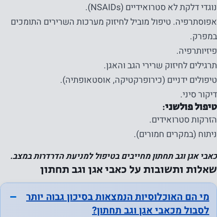
הם נחוצים
נוגדי דלקת לא סטרואידיים (NSAIDs).
כדי שהאתר
אפוסתרפיה. טיפול מוביל לחיזוק מערכות השרירים התומכים
יפעל.
במפרק.
פיזיותרפיה.
תרגילים לחיזוק שרירי הגב והאגן.
סטטיסטיקה
טיפולים ידניים (כירופרקטיקה, אוסטאופתיה).
על מנת שנוכל
דיקור סיני.
לשפר את
טיפול פולשני:
הפונקציונליות
הזרקות סטרואידים.
והמבנה של
ניתוח (במקרים חמורים).
האתר, על
בסיס אופן
כאבי אגן וגב תחתון מחייבים בטיפול למניעת הדרדרות במצב.
השימוש
שאלות ותשובות על כאבי אגן וגב תחתון
באתר.
מי הם האוכלוסיות הנמצאות בסיכון גבוה יותר
לסבול מכאבי אגן וגב תחתון?
חווית