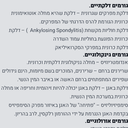
גורמים דלקתיים.
דלקת מפרקים שגרונית – דלקת שהיא מחלה אוטואימונית
כרונית הגורמת להרס הדרגתי של המפרקים.
דלקת חוליות מקשחת (Ankylosing Spondylitis ) – דלקת
כרונית הפוגעת בחוליות עמוד השדרה
דלקת כרונית במפרקי הסקרואיליאק
גורמים גינקולוגיים.
אנדומטריוזיס – מחלה גניקולוגית דלקתית וכרונית.
שרירנים ברחם – שרירנים, המוכרים בשם מיומות, הינם גידולים
שפירים המתפתחים ברחם האשה או באיבר המין הנשי.
דלקת באגן – דלקת באגן יכולה להיות זיהומית וחריפה או מחלה
כרונית במערכת המין הנשית.
סימפיזיוליזיס – "פתיחה" של האגן באיזור מפרק הסימפיזיס
בקדמת האגן הנגרמת על ידי ההורמון רלקסין, לרב בהריון.
גורמים אורולוגיים.