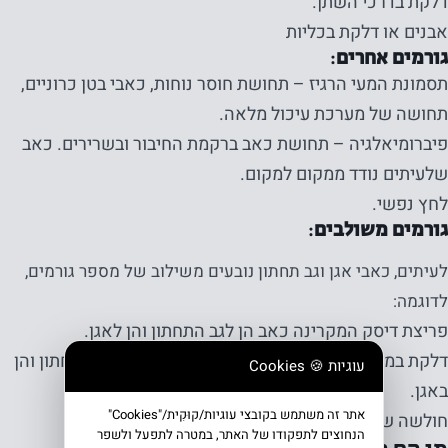
דלקת בדרכי השתן.
אבנים או דלקת בכליות
גורמים אחרים:
תסמונת המעי הרגיז – תחושת חוסר נוחות, כאבי בטן כרוניים,
תחושה של מערכת עיכול מלאה.
פיברומיאלגיה – תחושת כאב ברקמת החיבור ובשרירים. כאב
שלעיתים נודד ממקום למקום.
לחץ נפשי.
גורמים משולבים:
לעיתים, כאבי אגן וגב תחתון נובעים משילוב של מספר גורמים,
לדוגמה:
פריצת דיסק המקרינה כאב הן לגב התחתון והן לאגן.
דלקת במפרק הסקרואיליאק הגורמת לכאב הן בגב התחתון והן
עוגיות 🍪 Cookies
באגן.
אתר זה משתמש בקובצי עוגיות/קוּקִית/"Cookies"
חולשה של שרירי רצפת האגן.
הנחוצים לתפקודו של האתר, במטרה לתפעל ולשפר