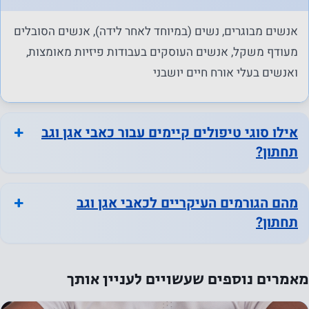
המשתמש
על מנת
אנשים מבוגרים, נשים (במיוחד לאחר לידה), אנשים הסובלים
שהאתר
מעודף משקל, אנשים העוסקים בעבודות פיזיות מאומצות,
שלנו יתפקד
ואנשים בעלי אורח חיים יושבני
בצורה
הטובה
ביותר
אילו סוגי טיפולים קיימים עבור כאבי אגן וגב
במהלך
תחתון?
ביקורך. אם
תסרב
לעוגיות אלו,
מהם הגורמים העיקריים לכאבי אגן וגב
פונקציונליות
תחתון?
מסוימת
תיעלם
מהאתר.
מאמרים נוספים שעשויים לעניין אותך