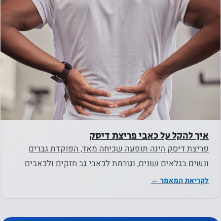
שיווק
על ידי
שיתוף
בתחומי
העניין
וההתנהגות
שלך
כשאתה
מבקר
באתר
איך להקל על כאבי פריצת דיסק
שלנו, אתה
פריצת דיסק הינה תופעה שכיחה מאד, הפוקדת גברים
מגדיל את
ונשים בגלאים שונים, וגורמת לכאבי גב חזקים ולכאבים
הסיכוי
באזורים אחרים בגוף…
לקריאת המאמר ←
לראות
תוכן
והצעות