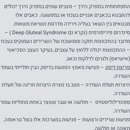
התפתחותית במפרק הירך – מצבים שונים במפרק הירך יכולים
להתבטא בכאבים אגניים בעכוז או במפשעה. כאבים אלו
מבטאים בין השאר בעליה וירידה מדרגות ונשיאת משאות.
סינדרום פיריפורמיס (נקרא גם Deep Gluteal Syndrome ) –
מדובר בהתכווצות חזקה וממושכת של השרירים העמוקים בעכוז
– ההתכווצות יכולה ללחוץ על עצבים, בעיקר העצב הסכיאטי
(אישיאס) ולגרום לדלקות וכאב.
פריצת דיסק
– פציעת מאמץ הפוגעת בדיסק הבין חולייתי בעמוד
השדרה.
היצרות תעלת השדרה – מצב בו נוצרת היצרות חריגה של תעלת
השדרה.
ספונדילוליסטזיס – חולשה או שבר שנוצר באחת מחוליות עמוד
השדרה.
פגיעות שרירים ורצועות – פגיעות במערכות אלו בשל טראומה,
תאונה או חולשה.