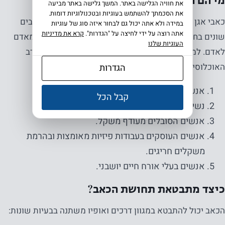
מי הם הסובלים מתחושת כאב זו?
את חוויה הגלישה באתר. המשך גלישה באתר מביעה
את הסכמתך להשתמש בעוגיות ובטכנולוגיות דומות.
כאבי אגן וגב תחתון עשויות לפקוד אוכלוסיות רבות בשלבים
במידה ולא אתה יכול גם לבחור איזה סוג של עוגיות
אתה רוצה על ידי לחיצה על "הגדרות".
קרא את מדיניות
שונים בחייהם. הגורמים לתחושת כאב זו מרובים ושונים מאדם
העוגיות שלנו
לאדם. למרות זאת, שכיחות כאבי אגן וגב תחתון הינה בקרב
האוכלוסיות הבאות.
הגדרות
אנשים מבוגרים. לרוב בגלאי 55 ומעלה.
קבל הכל
נשים (במיוחד בהריון ולאחר לידה).
אנשים הסובלים מעודף משקל.
אנשים העוסקים בעבודות פיזיות מאומצות ובהרמת
משקלים חריגים.
אנשים בעלי אורח חיים יושבני.
כיצד מתבטאת תחושת הכאב?
הכאב יכול להתבטא במגוון דרכים ואופיו משתנה בבעיות שונות: