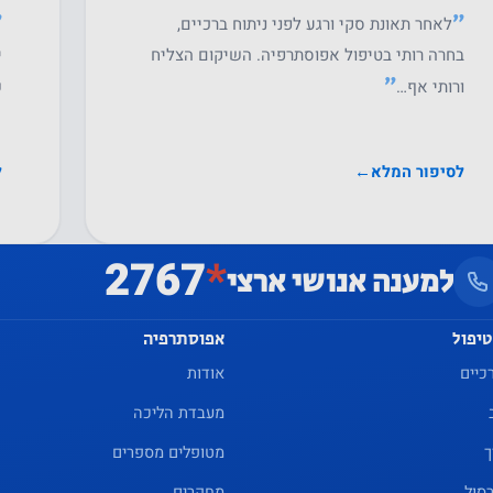
״
״
לאחר תאונת סקי ורגע לפני ניתוח ברכיים,
בחרה רותי בטיפול אפוסתרפיה. השיקום הצליח
י
״
ורותי אף…
ש
לסיפור המלא
←
ל
2767
*
למענה אנושי ארצי
טיפול
אפוסתרפיה
כיים
אודות
מעבדת הליכה
ך
מטופלים מספרים
סול
מחקרים