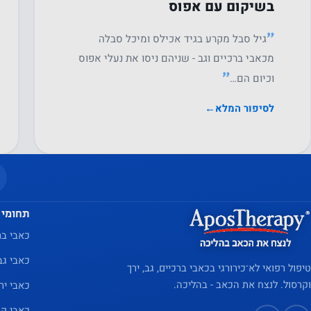
בשיקום עם אפוס
״
גיל סבל מקרע בגיד אכילס ומיכל סבלה
מכאבי ברכיים וגב - שניהם ניסו את נעלי אפוס
״
וכיום הם…
לסיפור המלא
←
תחומי 
כאבי בר
כאבי גב
טיפול רפואי לא־כירורגי בכאבי ברכיים, גב, ירך
וקרסול. לנצח את הכאב - בהליכה.
כאבי יר
כאבי קר