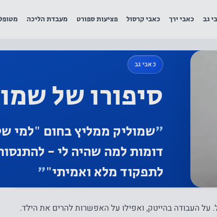
י גב
כאבי ירך
כאבי קרסול
פציעות ספורט
מעבדת הליכה
מטופל
כאבי גב
סיפורו של שמו
״
שמוליק ממליץ בחום "למי שס
דומות למה שהיה לי - להתנסות 
לתפקוד מלא ואמיתי"
״
 על העבודה בהייטק, ואפילו על האפשרות להרים את הילד.