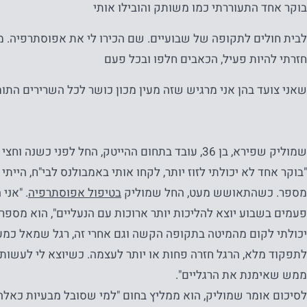
בוקר אחד התעוררתי כמו משותק והובילו אותי
לבית חולים לתקופה של שבועיים. שם הכירו לי את אפוסתרפיה. מא
חזרתי להיות פעיל, הכאבים חלפו ובכל פעם
שאני צועד בהן אני מרגיש שזה מעין מכון כושר לכל השרירים התומ
שמוליק שפירא, בן 36, עובד בתחום ההייטק, החל לפני כשנה וחצי לסבול
"בוקר אחד לא יכולתי לזוז יותר, לקחו אותי באמבולנס לבי"ח, היית
מספר. כשהתאושש מעט, החל שמוליק
בטיפול אפוסתרפיה
פעמים בשבוע יוצא להליכות יותר ארוכות עם הנעליים", הוא מספר. 
יכולתי לקום מהמיטה בתקופה הקשה וגם אחרי זה, רגל שמאל כמעט
לתפקוד מלא, הרגל חזרה פחות או יותר לעצמה. כשיוצא לי לעשות
ממש שאימנת את הרגליים".
לסיכום אומר שמוליק, הוא ממליץ בחום "למי שסובל מבעיות כאלה 