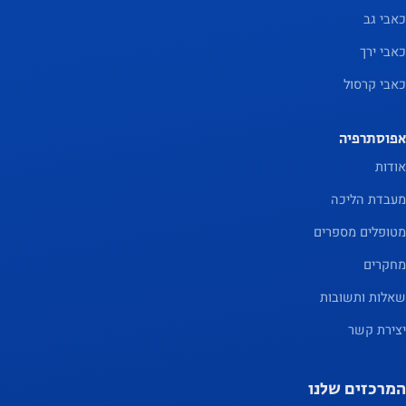
הטובה
כאבי גב
ביותר
כאבי ירך
במהלך
ביקורך. אם
כאבי קרסול
תסרב
לעוגיות אלו,
אפוסתרפיה
פונקציונליות
אודות
מסוימת
מעבדת הליכה
תיעלם
מהאתר.
מטופלים מספרים
מחקרים
שיווק
שאלות ותשובות
על ידי
יצירת קשר
שיתוף
בתחומי
המרכזים שלנו
העניין