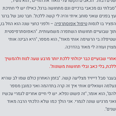
שנים רבות. "הכאבים הקשו עלי מאוד את החיים", הוא מעיד,
"סבלתי גם מכאבי ברכיים וגם מתחושה ברגל, כאילו יש לי חתיכת
עץ בפנים שאני סוחב איתי והיה לי קשה ללכת". חבר טוב של ברגר
הפציר בו לנסות
טיפול אפוסתרפיה
– ולפני כחצי שנה הוא החל בו,
תוך שבועיים תחושתו השתפרה משמעותית. "האפוסתרפיסטית
שטיפלה בי הרשימה אותי מאוד", הוא מספר, "היא הבינה אותי
מצוין ועזרה לי מאוד בהדרכה.
אחרי שבועיים כבר יכולתי ללכת יותר מרבע שעה לנוח ולהמשיך
ללכת, בלי כאב ובלי תחושות משונות".
בעבר סבל דייויד מצליעה קשה. "בזמן האחרון כולם שמו לב שהיא
נעלמה ושואלים אותי איך זה קרה בתדהמה ואני כמובן מספר
להם", הוא אומר, "זה פשוט נפלא. יש לי חיים אחרים לגמרי עכשיו
ואני מרגיש שונה לגמרי. אני הולך כמו שלא הלכתי הרבה מאוד
שנים".