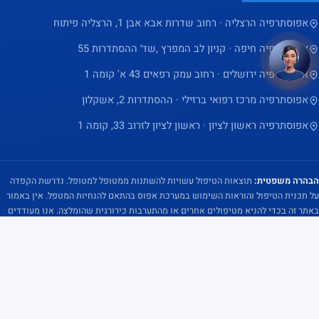
וההתנהגות
אפוסתרפיה הרצליה · רחוב שדרות אבא אבן 1, הרצליה פיתוח
שלך
אפוסתרפיה חיפה · קניון לב המפרץ ,שד׳ ההסתדרות 55
כשאתה
מבקר
אפוסתרפיה ירושלים · רחוב עמק רפאים 43 א' קומה 1
באתר
אפוסתרפיה מרכז רפואי ברזילי · ההסתדרות 2, אשקלון
שלנו, אתה
אפוסתרפיה ראשון לציון · ראשון לציון לזרוב 33, קומה 1
מגדיל את
הסיכוי
לראות
הבהרה משפטית:
תוצאות הטיפול עשויות להשתנות ממטופל למטופל. נדרשת הקפדה
תוכן
על תכנית הטיפול והוראות השימוש במערכת אפוס בהתאם להנחיות המטפל. אין באמור
והצעות
באתר זה בכדי להניא מטיפולים אחרים או מהתערבות כירורגית שהומלצה. אנו מעודדים
מותאמים
לבקש את עצתו של הרופא המטפל או מומחה רפואי אחר בכל שאלה שיש לגבי מצבך
הרפואי. אין להתעלם…
קראו את ההבהרה המלאה ←
אישית