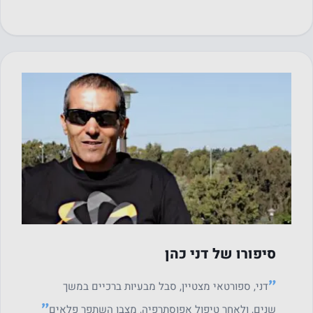
נחוץ
עוגיות אלו
אינן
אופציונליות.
הם נחוצים
כאבי ברכיים
ס
כדי שהאתר
סיפורו של דני כהן
יפעל.
״
דני, ספורטאי מצטיין, סבל מבעיות ברכיים במשך
״
שנים, ולאחר טיפול אפוסתרפיה, מצבו השתפר פלאים