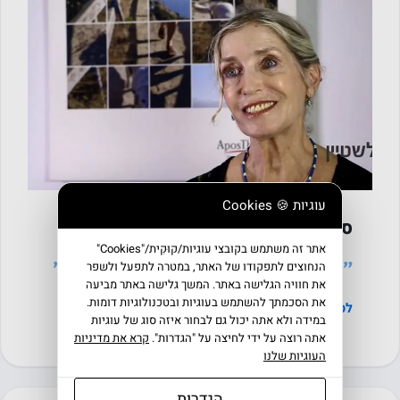
עוגיות 🍪 Cookies
כללי
ס
סיפורה של שרה אדלשטיין
אתר זה משתמש בקובצי עוגיות/קוּקִית/"Cookies"
״
״
הנחוצים לתפקודו של האתר, במטרה לתפעל ולשפר
חדר הכושר הפרטי שלי - אפוסתרפיה לחיזוק ומניעה
את חוויה הגלישה באתר. המשך גלישה באתר מביעה
את הסכמתך להשתמש בעוגיות ובטכנולוגיות דומות.
לסיפור המלא
←
במידה ולא אתה יכול גם לבחור איזה סוג של עוגיות
אתה רוצה על ידי לחיצה על "הגדרות".
קרא את מדיניות
העוגיות שלנו
הגדרות