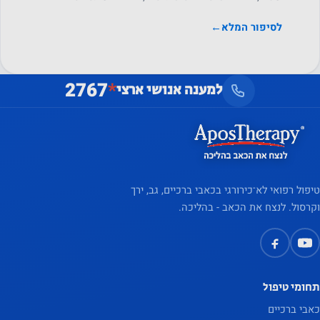
סטטיסטיקה
על מנת שנוכל
לסיפור המלא
←
לשפר את
הפונקציונליות
והמבנה של
2767
*
למענה אנושי ארצי
האתר, על
בסיס אופן
השימוש
באתר.
טיפול רפואי לא־כירורגי בכאבי ברכיים, גב, ירך
וקרסול. לנצח את הכאב - בהליכה.
חווית
המשתמש
על מנת
שהאתר
תחומי טיפול
שלנו יתפקד
בצורה
כאבי ברכיים