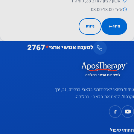
ראשון לציון לזרוב 33, קומה 1
באתר
א׳-ה׳ 08:00-18:00
שלנו, אתה
מגדיל את
חיוג
←
ניווט
הסיכוי
לראות
2767
*
תוכן
למענה אנושי ארצי
והצעות
מותאמים
אישית
טיפול רפואי לא־כירורגי בכאבי ברכיים, גב, ירך
וקרסול. לנצח את הכאב - בהליכה.
תחומי טיפול