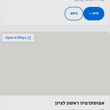
תסרב
לעוגיות אלו,
חיוג
←
ניווט
פונקציונליות
מסוימת
תיעלם
מהאתר.
שיווק
על ידי
שיתוף
בתחומי
העניין
וההתנהגות
שלך
כשאתה
אפוסתרפיה ראשון לציון
מבקר