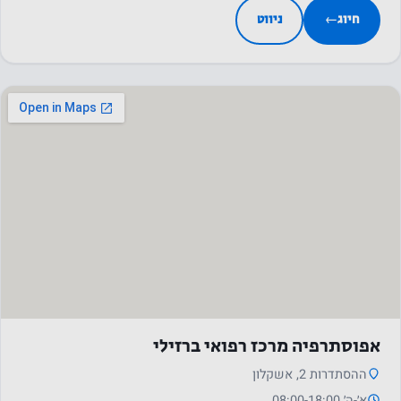
והמבנה של
חיוג
←
ניווט
האתר, על
בסיס אופן
השימוש
באתר.
חווית
המשתמש
על מנת
שהאתר
שלנו יתפקד
בצורה
הטובה
ביותר
אפוסתרפיה מרכז רפואי ברזילי
במהלך
ההסתדרות 2, אשקלון
ביקורך. אם
א׳-ה׳ 08:00-18:00