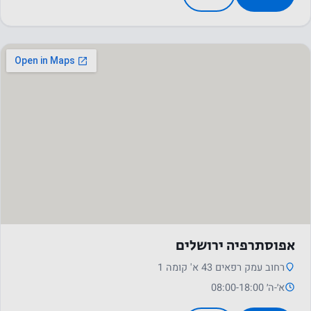
נחוץ
עוגיות אלו
אינן
אופציונליות.
הם נחוצים
כדי שהאתר
יפעל.
סטטיסטיקה
אפוסתרפיה ירושלים
על מנת שנוכל
רחוב עמק רפאים 43 א' קומה 1
לשפר את
א׳-ה׳ 08:00-18:00
הפונקציונליות