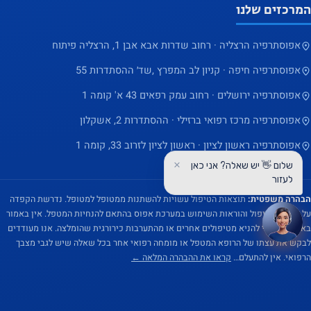
המרכזים שלנו
אפוסתרפיה הרצליה · רחוב שדרות אבא אבן 1, הרצליה פיתוח
אפוסתרפיה חיפה · קניון לב המפרץ ,שד׳ ההסתדרות 55
אפוסתרפיה ירושלים · רחוב עמק רפאים 43 א' קומה 1
אפוסתרפיה מרכז רפואי ברזילי · ההסתדרות 2, אשקלון
אפוסתרפיה ראשון לציון · ראשון לציון לזרוב 33, קומה 1
×
שלום 👋 יש שאלה? אני כאן
לעזור
הבהרה משפטית:
תוצאות הטיפול עשויות להשתנות ממטופל למטופל. נדרשת הקפדה
על תכנית הטיפול והוראות השימוש במערכת אפוס בהתאם להנחיות המטפל. אין באמור
באתר זה בכדי להניא מטיפולים אחרים או מהתערבות כירורגית שהומלצה. אנו מעודדים
לבקש את עצתו של הרופא המטפל או מומחה רפואי אחר בכל שאלה שיש לגבי מצבך
הרפואי. אין להתעלם…
קראו את ההבהרה המלאה ←