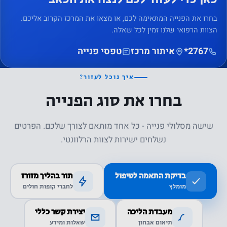
בחרו את הפנייה המתאימה לכם, או מצאו את המרכז הקרוב אליכם.
הצוות הרפואי שלנו זמין לכל שאלה.
‎*2767
איתור מרכז
טפסי פנייה
איך נוכל לעזור?
בחרו את סוג הפנייה
שישה מסלולי פנייה - כל אחד מותאם לצורך שלכם. הפרטים
נשלחים ישירות לצוות הרלוונטי.
בדיקת התאמה לטיפול
תור בהליך מזורז
מומלץ
לחברי קופות חולים
מעבדת הליכה
יצירת קשר כללי
תיאום אבחון
שאלות ומידע