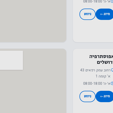
יפעל.
א׳-ה׳ 08:00-18:00
חיוג
←
ניווט
סטטיסטיקה
על מנת שנוכל
לשפר את
הפונקציונליות
והמבנה של
האתר, על
פוסתרפיה
בסיס אופן
רושלים
השימוש
רחוב עמק רפאים 43
באתר.
א' קומה 1
א׳-ה׳ 08:00-18:00
חווית
חיוג
←
ניווט
המשתמש
על מנת