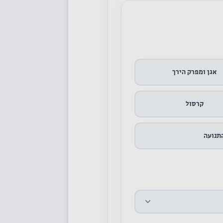
אגן ומפרק הירך
קרסול
התנועה