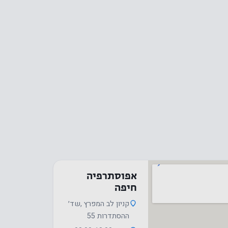
אפוסתרפיה
חיפה
קניון לב המפרץ ,שד׳
ההסתדרות 55