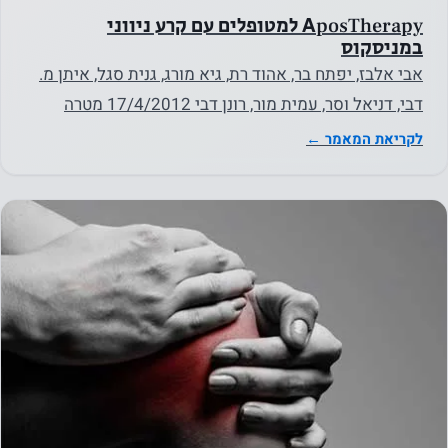
AposTherapy למטופלים עם קרע ניווני
במניסקוס
אבי אלבז, יפתח בר, אהוד רת, גיא מורג, גנית סגל, איתן מ.
דבי, דניאל וסר, עמית מור, רונן דבי 17/4/2012 מטרה
מטרת…
לקריאת המאמר ←