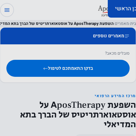
כן הראשי
בית
›
מאמרים
›
השפעת AposTherapy על אוסטאוארתריטיס של הברך בתא המדיאלי
מאמרים נוספים
סובלים מכאב?
בדקו התאמתכם לטיפול
←
מרכז המידע הרפואי
השפעת AposTherapy על
אוסטאוארתריטיס של הברך בתא
המדיאלי