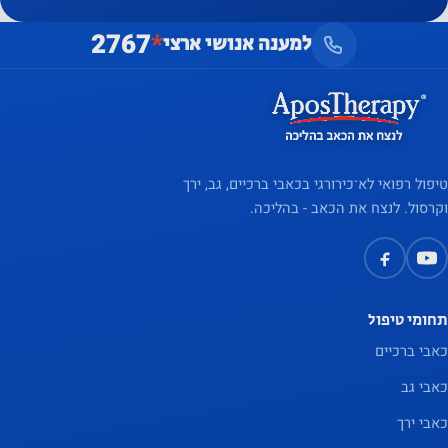
מגדיל את
2767
*
למענה אנושי ארצי
הסיכוי
לראות
תוכן
והצעות
מותאמים
אישית
טיפול רפואי לא־כירורגי בכאבי ברכיים, גב, ירך
וקרסול. לנצח את הכאב - בהליכה.
תחומי טיפול
כאבי ברכיים
כאבי גב
כאבי ירך