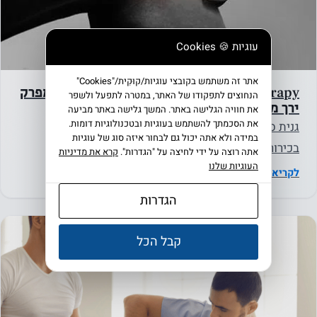
עוגיות 🍪 Cookies
אתר זה משתמש בקובצי עוגיות/קוּקִית/"Cookies"
AposTherapy עבור מטופלים לאחר החלפת מפרק
הנחוצים לתפקודו של האתר, במטרה לתפעל ולשפר
ירך מלאה
את חוויה הגלישה באתר. המשך גלישה באתר מביעה
את הסכמתך להשתמש בעוגיות ובטכנולוגיות דומות.
גנית סגל, ירון בר-זיב, סטיבן ולקס, כתב העת למחקר
במידה ולא אתה יכול גם לבחור איזה סוג של עוגיות
בכירורגיה אורתופדית 2013 18/7/2013 רקע מטרת
אתה רוצה על ידי לחיצה על "הגדרות".
קרא את מדיניות
העוגיות שלנו
המחקר הייתה לבחון את…
לקריאת המאמר ←
הגדרות
קבל הכל