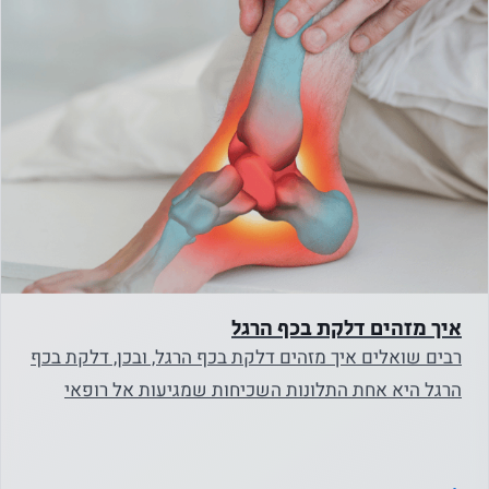
נחוץ
עוגיות אלו
אינן
אופציונליות.
הם נחוצים
כדי שהאתר
יפעל.
סטטיסטיקה
איך מזהים דלקת בכף הרגל
על מנת שנוכל
רבים שואלים איך מזהים דלקת בכף הרגל, ובכן, דלקת בכף
לשפר את
הרגל היא אחת התלונות השכיחות שמגיעות אל רופאי
הפונקציונליות
המשפחה…
והמבנה של
האתר, על