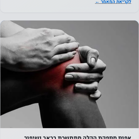
בסיס אופן
לקריאת המאמר ←
השימוש
באתר.
חווית
המשתמש
על מנת
שהאתר
שלנו יתפקד
בצורה
הטובה
ביותר
במהלך
ביקורך. אם
תסרב
לעוגיות אלו,
אפוס מספקת הקלה מתמשכת בכאב ושיפור