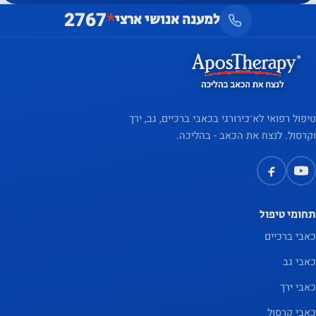
מגדיל את
2767
*
למענה אנושי ארצי
הסיכוי
לראות
תוכן
והצעות
מותאמים
אישית
טיפול רפואי לא־כירורגי בכאבי ברכיים, גב, ירך
וקרסול. לנצח את הכאב - בהליכה.
תחומי טיפול
כאבי ברכיים
כאבי גב
כאבי ירך
כאבי קרסול