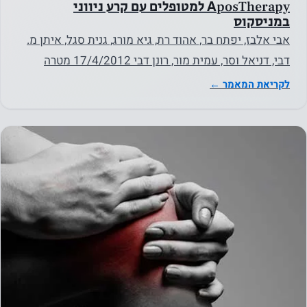
AposTherapy למטופלים עם קרע ניווני
במניסקוס
אבי אלבז, יפתח בר, אהוד רת, גיא מורג, גנית סגל, איתן מ.
דבי, דניאל וסר, עמית מור, רונן דבי 17/4/2012 מטרה
מטרת…
לקריאת המאמר ←