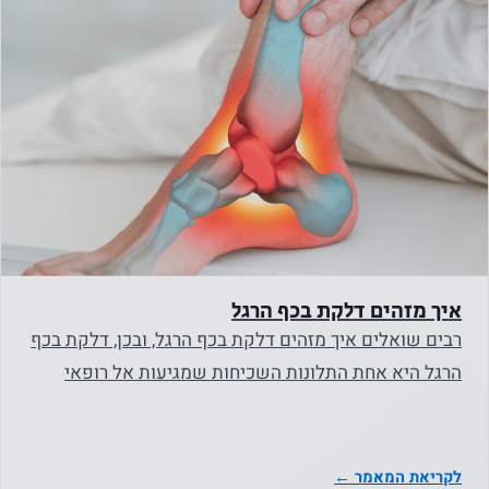
נחוץ
עוגיות אלו
אינן
אופציונליות.
הם נחוצים
כדי שהאתר
יפעל.
סטטיסטיקה
איך מזהים דלקת בכף הרגל
על מנת שנוכל
רבים שואלים איך מזהים דלקת בכף הרגל, ובכן, דלקת בכף
לשפר את
הרגל היא אחת התלונות השכיחות שמגיעות אל רופאי
הפונקציונליות
המשפחה…
והמבנה של
האתר, על
לקריאת המאמר ←
בסיס אופן