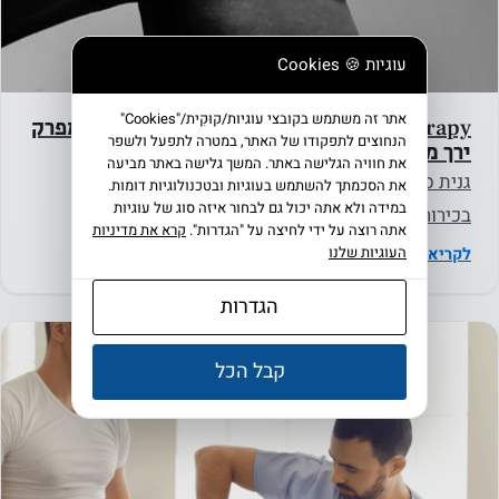
עוגיות 🍪 Cookies
אתר זה משתמש בקובצי עוגיות/קוּקִית/"Cookies"
AposTherapy עבור מטופלים לאחר החלפת מפרק
הנחוצים לתפקודו של האתר, במטרה לתפעל ולשפר
ירך מלאה
את חוויה הגלישה באתר. המשך גלישה באתר מביעה
גנית סגל, ירון בר-זיב, סטיבן ולקס, כתב העת למחקר
את הסכמתך להשתמש בעוגיות ובטכנולוגיות דומות.
במידה ולא אתה יכול גם לבחור איזה סוג של עוגיות
בכירורגיה אורתופדית 2013 18/7/2013 רקע מטרת
אתה רוצה על ידי לחיצה על "הגדרות".
קרא את מדיניות
המחקר הייתה לבחון את…
העוגיות שלנו
לקריאת המאמר ←
הגדרות
קבל הכל