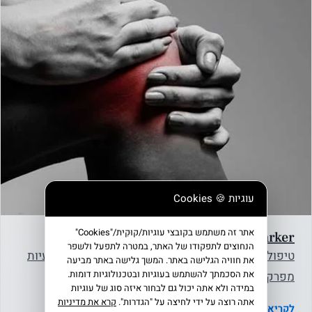
עוגיות 🍪 Cookies
אתר זה משתמש בקובצי עוגיות/קוּקִית/"Cookies"
TheMarker - ללא ניתוח וללא תרופות
הנחוצים לתפקודו של האתר, במטרה לתפעל ולשפר
טיפול אפוסתרפיה הוכיח שיעור הצלחה של 87% בבעיות
את חוויה הגלישה באתר. המשך גלישה באתר מביעה
את הסכמתך להשתמש בעוגיות ובטכנולוגיות דומות.
מפרקים בדגש על מפרקי הברכיים; הטיפול, שהוכנס
במידה ולא אתה יכול גם לבחור איזה סוג של עוגיות
לאחרונה גם לסל…
אתה רוצה על ידי לחיצה על "הגדרות".
קרא את מדיניות
לקריאת המאמר ←