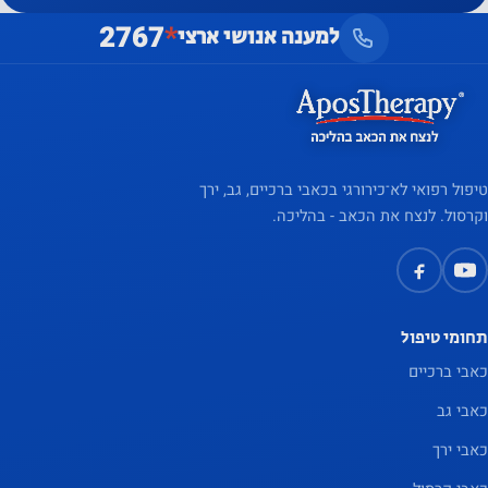
2767
*
למענה אנושי ארצי
סטטיסטיקה
על מנת שנוכל
לשפר את
הפונקציונליות
והמבנה של
טיפול רפואי לא־כירורגי בכאבי ברכיים, גב, ירך
האתר, על
וקרסול. לנצח את הכאב - בהליכה.
בסיס אופן
השימוש
באתר.
תחומי טיפול
כאבי ברכיים
חווית
המשתמש
כאבי גב
על מנת
כאבי ירך
שהאתר