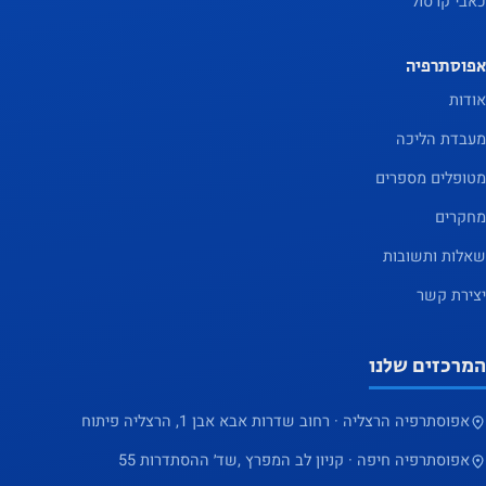
כאבי קרסול
שלנו יתפקד
בצורה
אפוסתרפיה
הטובה
ביותר
אודות
במהלך
מעבדת הליכה
ביקורך. אם
מטופלים מספרים
תסרב
לעוגיות אלו,
מחקרים
פונקציונליות
שאלות ותשובות
מסוימת
יצירת קשר
תיעלם
מהאתר.
המרכזים שלנו
שיווק
אפוסתרפיה הרצליה · רחוב שדרות אבא אבן 1, הרצליה פיתוח
על ידי
אפוסתרפיה חיפה · קניון לב המפרץ ,שד׳ ההסתדרות 55
שיתוף