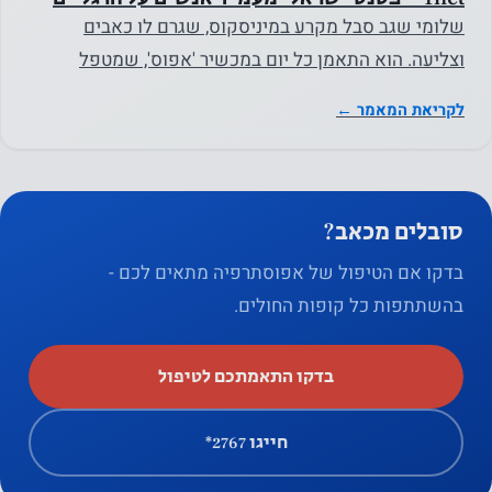
שלומי שגב סבל מקרע במיניסקוס, שגרם לו כאבים
וצליעה. הוא התאמן כל יום במכשיר 'אפוס', שמטפל
בפגיעות אורתופדיות…
לקריאת המאמר ←
סובלים מכאב?
בדקו אם הטיפול של אפוסתרפיה מתאים לכם -
נחוץ
בהשתתפות כל קופות החולים.
עוגיות אלו
אינן
בדקו התאמתכם לטיפול
אופציונליות.
הם נחוצים
חייגו ‎*2767
כדי שהאתר
יפעל.