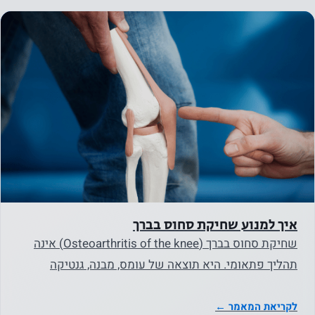
על ידי
שיתוף
בתחומי
העניין
וההתנהגות
שלך
כשאתה
מבקר
באתר
שלנו, אתה
מגדיל את
הסיכוי
איך למנוע שחיקת סחוס בברך
לראות
שחיקת סחוס בברך (Osteoarthritis of the knee) אינה
תוכן
תהליך פתאומי. היא תוצאה של עומס, מבנה, גנטיקה
והצעות
והרגלים. עבור…
מותאמים
אישית
לקריאת המאמר ←