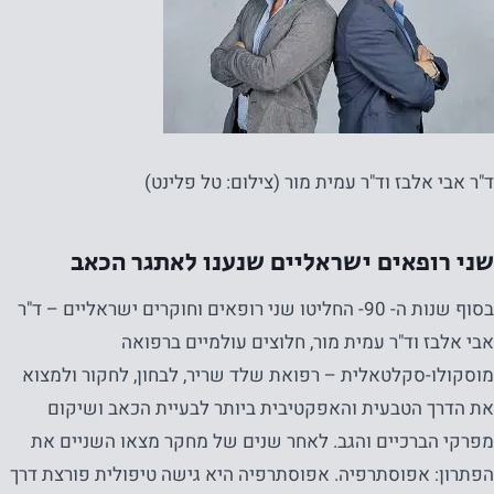
ד"ר אבי אלבז וד"ר עמית מור (צילום: טל פלינט)
שני רופאים ישראליים שנענו לאתגר הכאב
בסוף שנות ה- 90- החליטו שני רופאים וחוקרים ישראליים – ד"ר
אבי אלבז וד"ר עמית מור, חלוצים עולמיים ברפואה
מוסקולו-סקלטאלית – רפואת שלד שריר, לבחון, לחקור ולמצוא
את הדרך הטבעית והאפקטיבית ביותר לבעיית הכאב ושיקום
מפרקי הברכיים והגב. לאחר שנים של מחקר מצאו השניים את
הפתרון: אפוסתרפיה. אפוסתרפיה היא גישה טיפולית פורצת דרך