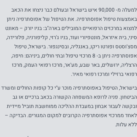
יפעל.
למעלה מ- 90,000 איש בישראל ובעולם כבר ניצחו את הכאב
באמצעות טיפול אפוסתרפיה. את הטיפול של אפוסתרפיה ניתן
למצוא במרכזים הרפואיים המובילים בארה"ב: בניו יורק – מאונט
סטטיסטיקה
סיני, בית איזראל, מונטפיורי ועוד, בניו ג'רזי, קליפורניה, פלורידה,
על מנת שנוכל
מסצ'וסטס ופורטו ריקו, באנגליה, ובסינגפור. בישראל, טיפול
לשפר את
הפונקציונליות
אפוסתרפיה ניתן ב- 8 מרכזי טיפול ובתי חולים, ביניהם: חיפה,
והמבנה של
הרצליה, ירושלים, באר שבע, מע'אר, מרכז רפואי העמק, מרכז
האתר, על
רפואי ברזילי ומרכז רפואי מאיר.
בסיס אופן
בישראל, הטיפול באפוסתרפיה מוכר ע"י כל קופות החולים ומשרד
השימוש
באתר.
הביטחון. פניה לרופא המשפחה הקשורה בכאב ברכיים או גב
ובקשה לעבור אבחון במעבדת ההליכה ממוחשבת תוביל מיידית
לאחד ממרכזי אפוסתרפיה הקרובים למקום המגורים. הבדיקה –
חווית
ללא עלות.
המשתמש
על מנת