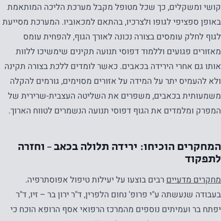
קושי ומשקלים, כך שכל מטופל מקבל מערכת הליכה המותאמת
באופן ספציפי לגופו ולצרכיו, בהתאם למכאוביו. המערכת מסייעת
לגוף לחלק עומסים בצורה נכונה לאורך הגוף, להפחית עומס
מאזורים פגועים וללמוד דפוסי תנועה תקינים שימשיכו ללוות
אותו גם אחרי הירידה בכאבים. כאשר לומדים ללכת בצורה תקינה
ולא להעמיס יתר על המידה על אזורים מסוימים, גורמים להקלה
משמעותית בכאבים, משפרים את השליטה העצבית-שרירית של
המפרק ומלמדים את הגוף דפוסי תנועה הנשמרים לטווח הארוך.
המחקרים הוכיחו: ירידה תלולה בכאב – וחזרה
לתפקוד
מחקרים מדעיים
רבים בוצעו על יעילות טיפול אפוסתרפיה.
בעבודה שנעשתה ע"י פרופ' נחום הלפרין, ד"ר ירון בר – זיו, ד"ר
יפתח בר ועמיתים נוספים מהמרכז הרפואי אסף הרופא הוכח כי