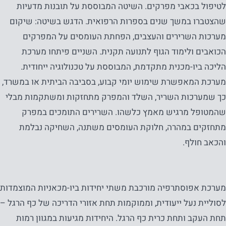
לטיפול בכאבי מפרקים. השיטה המבוססת על תובנות מדעיות
שהצטברו במשך שנים בספרות הרפואית. הדגש בשיטה: שיקום
מערכות השרירים והעצבים, הפחתת העומסים על המפרקים
הכואבים ולימוד הגוף לתנועה תקנית. השניים פיתחו מערכת
הליכה ביו-מכנית מתקדמת, המבוססת על טכנולוגיה ייחודית.
מערכת המאפשרת שימוש יומי קבוע, בסביבה הביתית או במשרד,
כך שמערכות השריר, השלד והמפרק מתחזקות ומשתקמות מבלי
שהמטופל מרגיש מאמץ כלשהו. השרירים התומכים במפרק
מתחזקים במהרה, חלוקת העומסים משתנה, השחיקה נבלמת
והכאב חולף.
מערכת אפוסתרפיה מורכבת משתי יחידות ביו-מכאניות המוצמדות
לסוליית נעל ייעודית, וממוקמות תחת אזורי הדריכה של כף הרגל –
תחת העקב ותחת כרית כף הרגל. היחידות מגיעות במגוון רמות