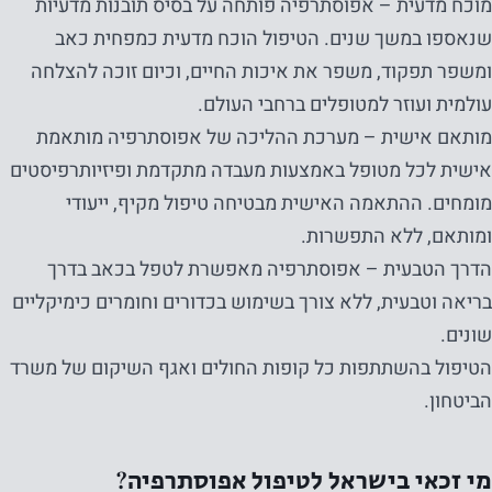
מוכח מדעית – אפוסתרפיה פותחה על בסיס תובנות מדעיות
שנאספו במשך שנים. הטיפול הוכח מדעית כמפחית כאב
ומשפר תפקוד, משפר את איכות החיים, וכיום זוכה להצלחה
עולמית ועוזר למטופלים ברחבי העולם.
מותאם אישית – מערכת ההליכה של אפוסתרפיה מותאמת
אישית לכל מטופל באמצעות מעבדה מתקדמת ופיזיותרפיסטים
מומחים. ההתאמה האישית מבטיחה טיפול מקיף, ייעודי
ומותאם, ללא התפשרות.
הדרך הטבעית – אפוסתרפיה מאפשרת לטפל בכאב בדרך
בריאה וטבעית, ללא צורך בשימוש בכדורים וחומרים כימיקליים
שונים.
נחוץ
הטיפול בהשתתפות כל קופות החולים ואגף השיקום של משרד
עוגיות אלו
אינן
הביטחון.
אופציונליות.
הם נחוצים
מי זכאי בישראל לטיפול אפוסתרפיה?
כדי שהאתר