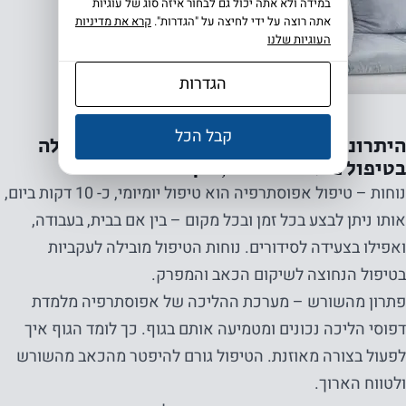
במידה ולא אתה יכול גם לבחור איזה סוג של עוגיות
אתה רוצה על ידי לחיצה על "הגדרות".
קרא את מדיניות
העוגיות שלנו
הגדרות
קבל הכל
היתרונות שהופכים את אפוסתרפיה למובילה
בטיפול בכאבי ברכיים, ירך וגב
נוחות – טיפול אפוסתרפיה הוא טיפול יומיומי, כ- 10 דקות ביום,
אותו ניתן לבצע בכל זמן ובכל מקום – בין אם בבית, בעבודה,
ואפילו בצעידה לסידורים. נוחות הטיפול מובילה לעקביות
בטיפול הנחוצה לשיקום הכאב והמפרק.
פתרון מהשורש – מערכת ההליכה של אפוסתרפיה מלמדת
דפוסי הליכה נכונים ומטמיעה אותם בגוף. כך לומד הגוף איך
לפעול בצורה מאוזנת. הטיפול גורם להיפטר מהכאב מהשורש
ולטווח הארוך.