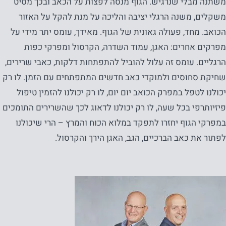
משתנה מבלי שנרגיש. הגוף מנסה לפצות על הכאב ובכך מסיט
משקלים, משנה הרגלי יציבה והליכה על מנת להקל על האזור
הכואב. מחד, פעולה גאונית של הגוף. מאידך, עומס יתר מידי על
מפרקים אחרים: האגן, עמוד השדרה, הקרסול ומפרקי כפות
הרגליים. עומס זה עלול להוביל להתפתחות דלקות, כאבי שרירים,
שחיקת סחוסים ולמוקדי כאב חדשים המתפתחים עם הזמן. לו רק
יכולנו לטפל במפרק הכואב יום יום, לו רק יכולנו להזמין טיפול
פיזיותרפי בכל שעה, לו רק יכולנו לדאוג לכך שהשרירים התומכים
במפרקי הגוף יחזרו לתפקד במלוא הכוח והמרץ – הרי שיכולנו
לפתור את כאב הברכיים, הגב, האגן הירך והקרסול.