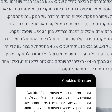
אפוסותרפיה הביאה לירידה של כ- 65% בכאבי הברך שנגרמו עקב
אוסטיאוארתריטיס. בנוסף הוכיחו החוקרים כי אפוסתרפיה הביאה
לשיפור התפקוד, איכות החיים והורדה של הנוקשות מהמפרק.
מחקר נוסף שנערך בשיתוף המחלקות האורתופדיות במרכזים
הרפואיים איכילוב, רמב"ם וברזילי, בחן 34 איש שסבלו מקרע
מניסקוס. כעבור שלושה חדשי טיפול דיווחו המטופלים על ירידה
של כ-50% בכאב ושיפור של כ- 45% בתפקוד. כעבור שנה דיווחו
הנבדקים על היעדר כמעט מוחלט של כאב וחזרה לתפקוד מצוין.
33 מתוך ה- 34- הצליחו להשתקם בהצלחה ללא ניתוח, ואילו אחד
עבר ניתוח לכריתת המניסקוס.
עוגיות 🍪 Cookies
אתר זה משתמש בקובצי עוגיות/קוּקִית/"Cookies"
הנחוצים לתפקודו של האתר, במטרה לתפעל ולשפר
את חוויה הגלישה באתר. המשך גלישה באתר מביעה
את הסכמתך להשתמש בעוגיות ובטכנולוגיות דומות.