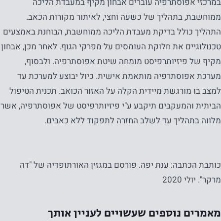
במרכזי אפוסתרפיה עוברים אבחון מקיף במעבדת הליכה
שהאתר
ממוחשבת, בתהליך של כשעה וחצי, לאיתור מקורות הכאב.
שלנו יתפקד
התהליך כולל בדיקת מעבדת הליכה ממוחשבת, הבוחנת באמצעים
בצורה
טכנולוגיים את חלוקת העומסים על מפרקי הגוף. לאחר מכן, אבחון
הטובה
מקיף של פיזיותרפיסט מומחה שיטת אפוסתרפיה. ולבסוף,
ביותר
מערכת אפוסתרפיה מותאמת אישית. כיול יבוצע למערכת עד
במהלך
למצב בו מורגשת מיידית הקלה על האזור הכואב. תכנית הטיפול
ביקורך. אם
תסרב
הביתית והמעקבים תיקבע ע"י פיזיותרפיסט של אפוסתרפיה, אשר
לעוגיות אלו,
מלווה בתהליך עד לשלב החזרה לתפקוד ללא כאבים.
פונקציונליות
מסוימת
תיעלם
כותבת הכתבה: ענת יפה. פורסם במגזין האורתופדיה של "דה
מהאתר.
מרקר". יולי 2020
שיווק
מאמרים נוספים שעשויים לעניין אותך