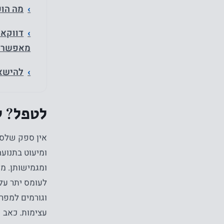
מה הוכ
דווקא 
מאפשר ש
להישאר
לטפל? ל
אין ספק שלסו
ומיעוט בתנוע
ומגמישותן. מע
לעומס יתר על
וגורמים למפר
עצימות. כאב 