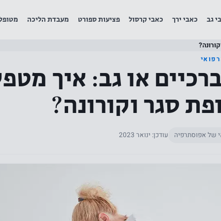
י גב
כאבי ירך
כאבי קרסול
פציעות ספורט
מעבדת הליכה
מטופל
קורונה?
רפואי
רכיים או גב: איך מטפ
ת סגר וקורונה?
י של אפוסתרפיה
עודכן: ינואר 2023