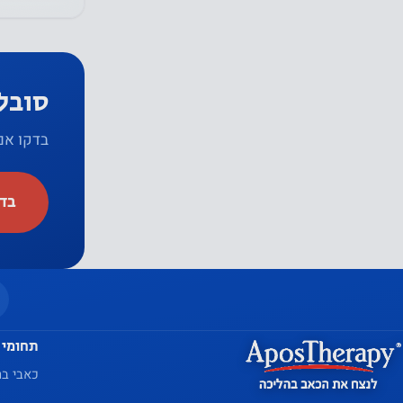
סובל
בדקו אם
בדק
תחומי 
כאבי בר