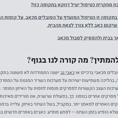
ח מחקרית כטיפול יעיל דווקא בתקופה כזו?
בתקופה זו הטיפול המועדף על הסובלים מכאב, על קופות הח
יקום כאב ללא צורך לצאת מהבית.
 בבית ולהפסיק לסבול מכאב
המתין? מה קורה לנו בגוף?
בלים מכאבי ברכיים או
כאבי גב
ישנה התמודדות לא פשוטה בתקופ
ה, בהליכה משפיעות ישירות על מערכות השריר המגנות על המפרק
רכות העצב הקשורות למפרקים מנסות לחפות על האיזון המופר. ולכ
 מפרקים אחרים בגופנו. כך, בפעולת שרשרת, אנו מורידים מאיכו
קים האחרים למאמץ יתר. במקביל, בשל השינוי באיזון, עלייה בר
שלא הופיע בזמן השינה – לפתע מופיע. כאבים באזורים חדשים ב