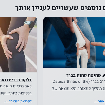
נוספים שעשויים לעניין אותך
נחוץ
עוגיות אלו
אינן
אופציונליות.
הם נחוצים
כדי שהאתר
יפעל.
סטטיסטיקה
על מנת שנוכל
ע שחיקת סחוס בברך
לשפר את
דלקת ברכיים ואפ
שחיקת סחוס בברך (Osteoarthritis of the
הפונקציונליות
כאב ברכיים הוא אחת
 אינה תהליך פתאומי. היא תוצאה של
והמבנה של
הנפוצות ביותר. ישנן
, גנטיקה והרגלים. עבור…
האתר, על
בברכיים, כשאחת הב
אמר ←
לקריאת המאמר ←
בסיס אופן