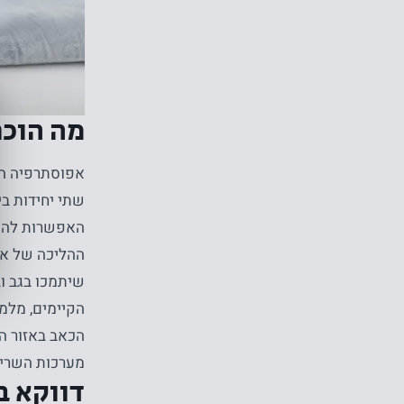
מה הוכח
אפוסתרפיה הי
שתי יחידות בי
האפשרות להנות
ההליכה של אפ
שיתמכו בגב וב
הקיימים, מלמד
הכאב באזור המ
מערכות השריר
דווקא ב