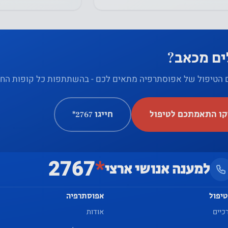
השימוש
באתר.
ים מכאב?
חווית
המשתמש
 הטיפול של אפוסתרפיה מתאים לכם - בהשתתפות כל קופות החו
על מנת
שהאתר
ו התאמתכם לטיפול
חייגו ‎*2767
שלנו יתפקד
בצורה
הטובה
ביותר
2767
*
למענה אנושי ארצי
במהלך
ביקורך. אם
טיפול
אפוסתרפיה
תסרב
לעוגיות אלו,
כיים
אודות
פונקציונליות