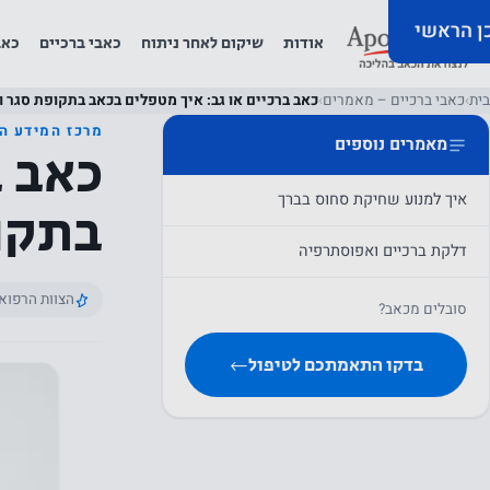
כן הראשי
אודות
שיקום לאחר ניתוח
כאבי ברכיים
כאב
בית
›
כאבי ברכיים – מאמרים
›
כאב ברכיים או גב: איך מטפלים בכאב בתקופת סגר ו
מרכז המידע ה
מאמרים נוספים
כאב ב
איך למנוע שחיקת סחוס בברך
בתקופ
דלקת ברכיים ואפוסתרפיה
הצוות הרפוא
סובלים מכאב?
בדקו התאמתכם לטיפול
←