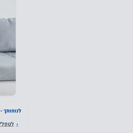
לנוחותך -
לטפל? 