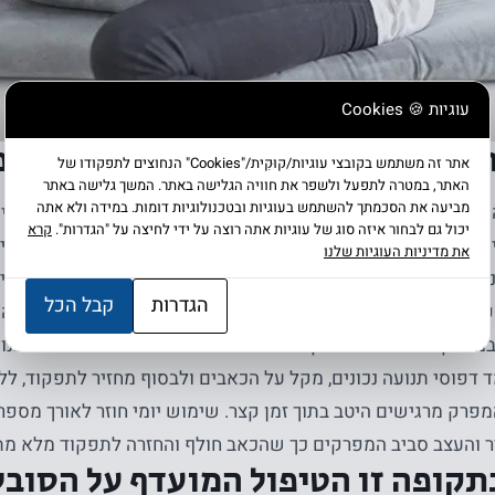
עוגיות 🍪 Cookies
 מחקרית כטיפול יעיל דווקא בתקופ
אתר זה משתמש בקובצי עוגיות/קוּקִית/"Cookies" הנחוצים לתפקודו של
האתר, במטרה לתפעל ולשפר את חוויה הגלישה באתר. המשך גלישה באתר
מביעה את הסכמתך להשתמש בעוגיות ובטכנולוגיות דומות. במידה ולא אתה
א טיפול רפואי פורץ דרך, מוכח מחקרית , המבוסס על מערכת הל
יכול גם לבחור איזה סוג של עוגיות אתה רוצה על ידי לחיצה על "הגדרות".
קרא
ו-מכאניות המוצמדות לסוליית נעל ייעודית. עובדה זו מקנה לסובלי
את מדיניות העוגיות שלנו
 מטיפול ביתי, יומי, קצר ויעיל הפועל מיידית למזעור הכאב ול
הגדרות
קבל הכל
וסתרפיה מאפשרת לגוף ללמוד איך להפעיל את השרירים בצורה נכ
מפרקים ויאפשרו חלוקת עומסים יעילה ומאוזנת. השימוש בטכנולוג
 דפוסי תנועה נכונים, מקל על הכאבים ולבסוף מחזיר לתפקוד, לל
פרק מרגישים היטב בתוך זמן קצר. שימוש יומי חוזר לאורך מספר
 והעצב סביב המפרקים כך שהכאב חולף והחזרה לתפקוד מלא מ
תקופה זו הטיפול המועדף על הסובל