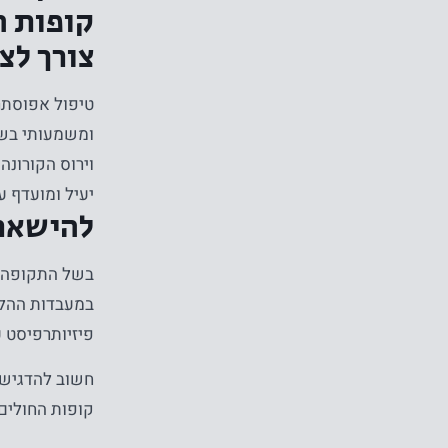
קופות ה
צורך לצ
טיפול אפוסתרפ
ומשמעותי בשי
וירוס הקורונ
יעיל ומועדף ע
להישאר 
בשל התקופה, נ
במעבדות ההלי
פיזיותרפיסט 
חשוב להדגיש.
קופות החולים 