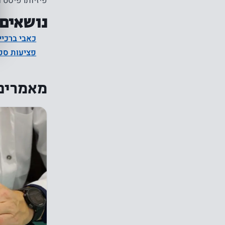
פיזיותרפיסט ו
נושאים 
כאבי ברכיי
פציעות ספ
מאמרים 