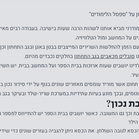
ן על "ספסל הלימודים"
ודרני מביא אותנו לשהות הרבה שעות בישיבה. בעבודה רבים מאית
ים על המחשב ומול הטלוויזיה.
עם הזמן להחלשות השרירים המייצבים בבטן באגן ובגב התחתון וכ
ו
סובלים מכאבים בגב התחתון
בחלקים נכבדים מהיום.
ילדינו יושבים שעות ארוכות בבית הספר ועל המחשב בבית. יש חשי
יר.
 תחום אשר מוריד עומסים מאזורים שונים בגוף על ידי סידור נכון
נומים, ובכך מונע בעיות עתידיות במערכת שריר-שלד ובעיקר בגב ה
ת נכון?
בת וכך גם התשובה. כאשר יושבים בבית הספר יש להתייחס למספר 
הילד
הכסא לגובה השולחן. את הכסא ניתן להגביה בעזרים שונים כדי שידי 