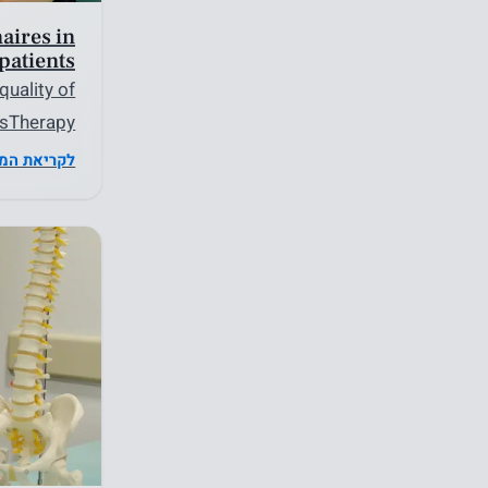
aires in
patients
quality of
posTherapy
לקריאת המ