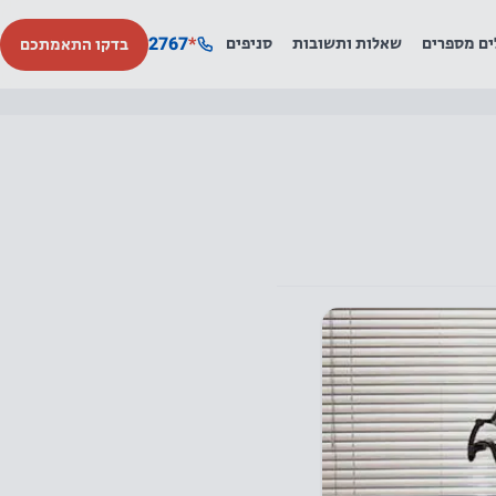
2767
*
ים מספרים
שאלות ותשובות
סניפים
בדקו התאמתכם