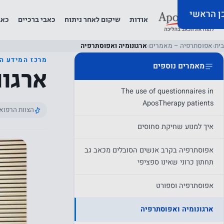
כן הראשי
אודות
שיקום לאחר ניתוח
כאבי ברכיים
כאב
בית
›
אפוסתרפיה – מאמרים
›
ארגונומיה ואפוסתרפיה
מרכז המידע ה
מאמרים נוספים
ארגונ
The use of questionnaires in
AposTherapy patients
הצוות הרפוא
איך למנוע שחיקת סחוסים
אפוסתרפיה בקרב אנשים הסובלים מכאב גב
תחתון כרוני שאינו ספציפי
אפוסתרפיה וספורט
ארגונומיה ואפוסתרפיה