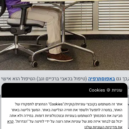
,כך גם
באפוסתרפיה
(טיפול בכאבי ברכיים וגב) הטיפול הוא אישי
ונה במבנה, נתונים פיזיים, הרגלים ועוד,
עוגיות 🍪 Cookies
רך בהסתכלות אישית על האדם בסביבת הלימודים ואו חייו בכלל 
את הסביבה התומכת ביותר ואת הטיפול הטוב ביותר.
אתר זה משתמש בקובצי עוגיות/קוּקִית/"Cookies" הנחוצים לתפקודו של
האתר, במטרה לתפעל ולשפר את חוויה הגלישה באתר. המשך גלישה באתר
מביעה את הסכמתך להשתמש בעוגיות ובטכנולוגיות דומות. במידה ולא אתה
יכול גם לבחור איזה סוג של עוגיות אתה רוצה על ידי לחיצה על "הגדרות".
קרא
את מדיניות העוגיות שלנו