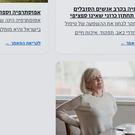
ה בקרב אנשים הסובלים
סטטיסטיקה
אפוסתרפיה וספו
תחתון כרוני שאינו ספציפי
אפוסתרפיה הינה ש
על מנת שנוכל
ר לבחון את ההשפעה של טיפול
לשפר את
בישראל והיא מומלצ
די כאב, תפקוד, איכות חיים
הפונקציונליות
ספורט
כה
אמר ←
לקריאת המאמר ←
והמבנה של
האתר, על
בסיס אופן
השימוש
באתר.
חווית
המשתמש
על מנת
שהאתר
שלנו יתפקד