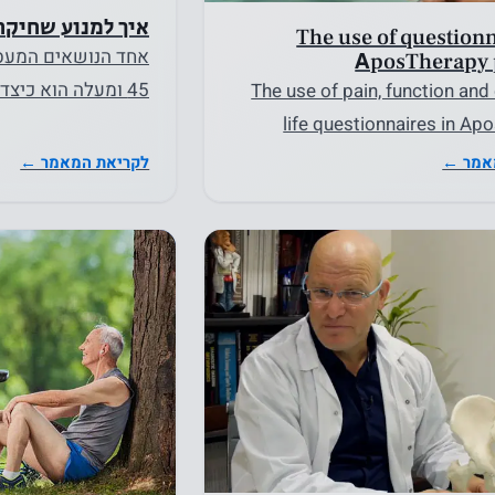
איך למנוע שחיקת
The use of questionn
אחד הנושאים המעסי
AposTherapy 
45 ומעלה הוא כיצד
The use of pain, function and 
סחוסים. בגלאים אל
life questionnaires in A
לקריאת המאמר ←
אמר ←
נחוץ
עוגיות אלו
אינן
אופציונליות.
הם נחוצים
כדי שהאתר
יפעל.