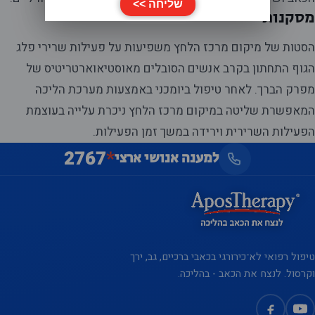
מסקנות
הסטות של מיקום מרכז הלחץ משפיעות על פעילות שרירי פלג
הגוף התחתון בקרב אנשים הסובלים מאוסטיאוארטריטיס של
מפרק הברך. לאחר טיפול ביומכני באמצעות מערכת הליכה
המאפשרת שליטה במיקום מרכז הלחץ ניכרת עלייה בעוצמת
הפעילות השרירית וירידה במשך זמן הפעילות.
2767
*
למענה אנושי ארצי
טיפול רפואי לא־כירורגי בכאבי ברכיים, גב, ירך
וקרסול. לנצח את הכאב - בהליכה.