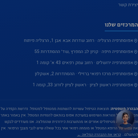
הפונקציונליות
יצירת קשר
והמבנה של
האתר, על
המרכזים שלנו
בסיס אופן
השימוש
אפוסתרפיה הרצליה · רחוב שדרות אבא אבן 1, הרצליה פיתוח
באתר.
אפוסתרפיה חיפה · קניון לב המפרץ ,שד׳ ההסתדרות 55
אפוסתרפיה ירושלים · רחוב עמק רפאים 43 א' קומה 1
חווית
אפוסתרפיה מרכז רפואי ברזילי · ההסתדרות 2, אשקלון
המשתמש
אפוסתרפיה ראשון לציון · ראשון לציון לזרוב 33, קומה 1
על מנת
שהאתר
שלנו יתפקד
הבהרה משפטית:
תוצאות הטיפול עשויות להשתנות ממטופל למטופל. נדרשת הקפדה על
בצורה
תכנית הטיפול והוראות השימוש במערכת אפוס בהתאם להנחיות המטפל. אין באמור באתר
הטובה ביותר
זה בכדי להניא מטיפולים אחרים או מהתערבות כירורגית שהומלצה. אנו מעודדים לבקש
במהלך
את עצתו של הרופא המטפל או מומחה רפואי אחר בכל שאלה שיש לגבי מצבך הרפואי. אין
להתעלם…
קראו את ההבהרה המלאה ←
ביקורך. אם